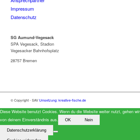
Ansprechpartner
Impressum
Datenschutz
SG Aumund-Vegesack
SPA Vegesack, Stadion
Vegesacker Bahnhofsplatz
28757 Bremen
© Copyright - SAV
Umsetzung: kreative-fische.de
Diese Website benutzt Cookies. Wenn du die Website weiter nutzt, gehen wir
von deinem Einverständnis aus.
OK
Nein
Datenschutzerklärung