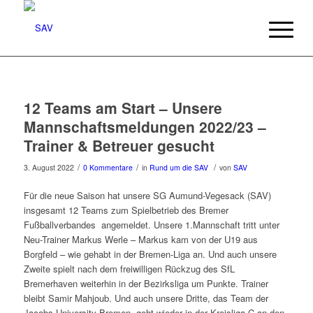
12 Teams am Start – Unsere
Mannschaftsmeldungen 2022/23 –
Trainer & Betreuer gesucht
/
/
/
3. August 2022
0 Kommentare
in
Rund um die SAV
von
SAV
Für die neue Saison hat unsere SG Aumund-Vegesack (SAV)
insgesamt 12 Teams zum Spielbetrieb des Bremer
Fußballverbandes angemeldet. Unsere 1.Mannschaft tritt unter
Neu-Trainer Markus Werle – Markus kam von der U19 aus
Borgfeld – wie gehabt in der Bremen-Liga an. Und auch unsere
Zweite spielt nach dem freiwilligen Rückzug des SfL
Bremerhaven weiterhin in der Bezirksliga um Punkte. Trainer
bleibt Samir Mahjoub. Und auch unsere Dritte, das Team der
Jacobs University Bremen, geht wieder in der Kreisliga C an den