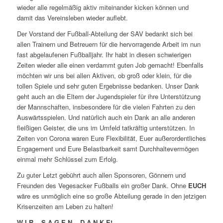
wieder alle regelmäßig aktiv miteinander kicken können und
damit das Vereinsleben wieder auflebt.
Der Vorstand der Fußball-Abteilung der SAV bedankt sich bei
allen Trainern und Betreuern für die hervorragende Arbeit im nun
fast abgelaufenen Fußballjahr. Ihr habt in diesen schwierigen
Zeiten wieder alle einen verdammt guten Job gemacht! Ebenfalls
möchten wir uns bei allen Aktiven, ob groß oder klein, für die
tollen Spiele und sehr guten Ergebnisse bedanken. Unser Dank
geht auch an die Eltern der Jugendspieler für ihre Unterstützung
der Mannschaften, insbesondere für die vielen Fahrten zu den
Auswärtsspielen. Und natürlich auch ein Dank an alle anderen
fleißigen Geister, die uns im Umfeld tatkräftig unterstützen. In
Zeiten von Corona waren Eure Flexibilität, Euer außerordentliches
Engagement und Eure Belastbarkeit samt Durchhaltevermögen
einmal mehr Schlüssel zum Erfolg.
Zu guter Letzt gebührt auch allen Sponsoren, Gönnern und
Freunden des Vegesacker Fußballs ein großer Dank. Ohne
EUCH
wäre es unmöglich eine so große Abteilung gerade in den jetzigen
Krisenzeiten am Leben zu halten!
W I R S A G E N D A N K E!