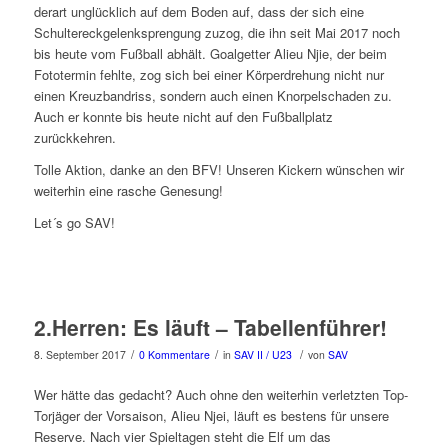
derart unglücklich auf dem Boden auf, dass der sich eine
Schultereckgelenksprengung zuzog, die ihn seit Mai 2017 noch
bis heute vom Fußball abhält. Goalgetter Alieu Njie, der beim
Fototermin fehlte, zog sich bei einer Körperdrehung nicht nur
einen Kreuzbandriss, sondern auch einen Knorpelschaden zu.
Auch er konnte bis heute nicht auf den Fußballplatz
zurückkehren.
Tolle Aktion, danke an den BFV! Unseren Kickern wünschen wir
weiterhin eine rasche Genesung!
Let´s go SAV!
2.Herren: Es läuft – Tabellenführer!
/
/
/
8. September 2017
0 Kommentare
in
SAV II / U23
von
SAV
Wer hätte das gedacht? Auch ohne den weiterhin verletzten Top-
Torjäger der Vorsaison, Alieu Njei, läuft es bestens für unsere
Reserve. Nach vier Spieltagen steht die Elf um das