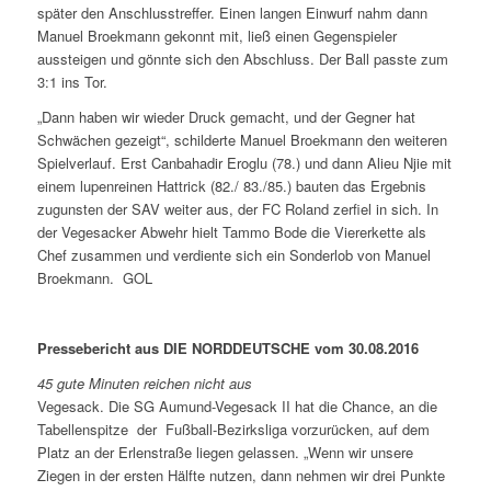
später den Anschlusstreffer. Einen langen Einwurf nahm dann
Manuel Broekmann gekonnt mit, ließ einen Gegenspieler
aussteigen und gönnte sich den Abschluss. Der Ball passte zum
3:1 ins Tor.
„Dann haben wir wieder Druck gemacht, und der Gegner hat
Schwächen gezeigt“, schilderte Manuel Broekmann den weiteren
Spielverlauf. Erst Canbahadir Eroglu (78.) und dann Alieu Njie mit
einem lupenreinen Hattrick (82./ 83./85.) bauten das Ergebnis
zugunsten der SAV weiter aus, der FC Roland zerfiel in sich. In
der Vegesacker Abwehr hielt Tammo Bode die Viererkette als
Chef zusammen und verdiente sich ein Sonderlob von Manuel
Broekmann.
GOL
Pressebericht aus DIE NORDDEUTSCHE vom 30.08.2016
45 gute Minuten reichen nicht aus
Vegesack. Die SG Aumund-Vegesack II hat die Chance, an die
Tabellenspitze der Fußball-Bezirksliga vorzurücken, auf dem
Platz an der Erlenstraße liegen gelassen. „Wenn wir unsere
Ziegen in der ersten Hälfte nutzen, dann nehmen wir drei Punkte