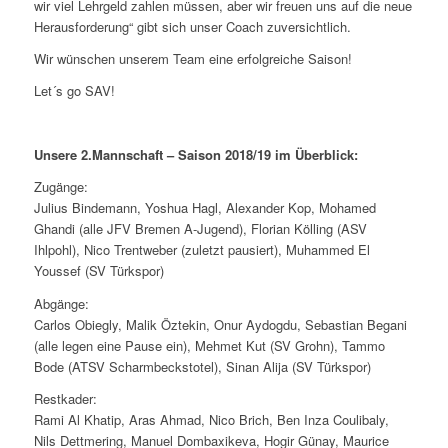
wir viel Lehrgeld zahlen müssen, aber wir freuen uns auf die neue
Herausforderung“ gibt sich unser Coach zuversichtlich.
Wir wünschen unserem Team eine erfolgreiche Saison!
Let´s go SAV!
Unsere 2.Mannschaft – Saison 2018/19 im Überblick:
Zugänge:
Julius Bindemann,
Yoshua Hagl, Alexander Kop, Mohamed
Ghandi (alle JFV Bremen A-Jugend), Florian Kölling (ASV
Ihlpohl), Nico Trentweber (zuletzt pausiert), Muhammed El
Youssef (SV Türkspor)
Abgänge:
Carlos Obiegly, Malik Öztekin, Onur Aydogdu, Sebastian Begani
(alle legen eine Pause ein), Mehmet Kut (SV Grohn), Tammo
Bode (ATSV Scharmbeckstotel), Sinan Alija (SV Türkspor)
Restkader:
Rami Al Khatip, Aras Ahmad, Nico Brich, Ben Inza Coulibaly,
Nils Dettmering, Manuel Dombaxikeva, Hogir Günay, Maurice