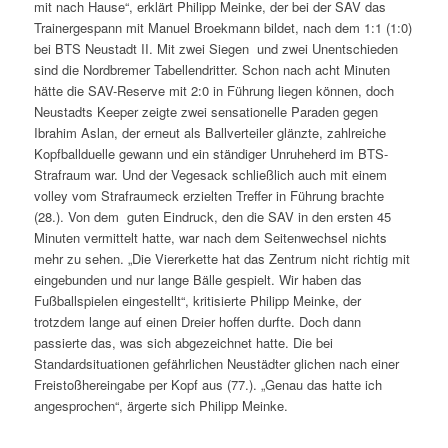
mit nach Hause“, erklärt Philipp Meinke, der bei der SAV das
Trainergespann mit Manuel Broekmann bildet, nach dem 1:1 (1:0)
bei BTS Neustadt II. Mit zwei Siegen und zwei Unentschieden
sind die Nordbremer Tabellendritter. Schon nach acht Minuten
hätte die SAV-Reserve mit 2:0 in Führung liegen können, doch
Neustadts Keeper zeigte zwei sensationelle Paraden gegen
Ibrahim Aslan, der erneut als Ballverteiler glänzte, zahlreiche
Kopfballduelle gewann und ein ständiger Unruheherd im BTS-
Strafraum war. Und der Vegesack schließlich auch mit einem
volley vom Strafraumeck erzielten Treffer in Führung brachte
(28.). Von dem guten Eindruck, den die SAV in den ersten 45
Minuten vermittelt hatte, war nach dem Seitenwechsel nichts
mehr zu sehen. „Die Viererkette hat das Zentrum nicht richtig mit
eingebunden und nur lange Bälle gespielt. Wir haben das
Fußballspielen eingestellt“, kritisierte Philipp Meinke, der
trotzdem lange auf einen Dreier hoffen durfte. Doch dann
passierte das, was sich abgezeichnet hatte. Die bei
Standardsituationen gefährlichen Neustädter glichen nach einer
Freistoßhereingabe per Kopf aus (77.). „Genau das hatte ich
angesprochen“, ärgerte sich Philipp Meinke.