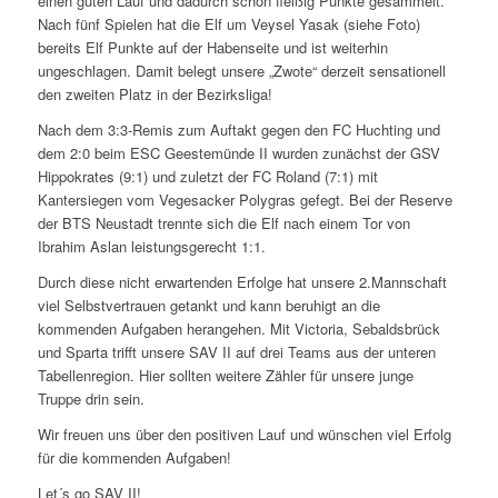
einen guten Lauf und dadurch schon fleißig Punkte gesammelt.
Nach fünf Spielen hat die Elf um Veysel Yasak (siehe Foto)
bereits Elf Punkte auf der Habenseite und ist weiterhin
ungeschlagen. Damit belegt unsere „Zwote“ derzeit sensationell
den zweiten Platz in der Bezirksliga!
Nach dem 3:3-Remis zum Auftakt gegen den FC Huchting und
dem 2:0 beim ESC Geestemünde II wurden zunächst der GSV
Hippokrates (9:1) und zuletzt der FC Roland (7:1) mit
Kantersiegen vom Vegesacker Polygras gefegt. Bei der Reserve
der BTS Neustadt trennte sich die Elf nach einem Tor von
Ibrahim Aslan leistungsgerecht 1:1.
Durch diese nicht erwartenden Erfolge hat unsere 2.Mannschaft
viel Selbstvertrauen getankt und kann beruhigt an die
kommenden Aufgaben herangehen. Mit Victoria, Sebaldsbrück
und Sparta trifft unsere SAV II auf drei Teams aus der unteren
Tabellenregion. Hier sollten weitere Zähler für unsere junge
Truppe drin sein.
Wir freuen uns über den positiven Lauf und wünschen viel Erfolg
für die kommenden Aufgaben!
Let´s go SAV II!