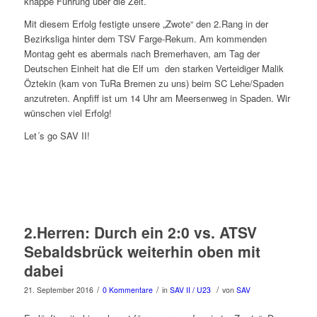
knappe Führung über die Zeit.
Mit diesem Erfolg festigte unsere „Zwote“ den 2.Rang in der
Bezirksliga hinter dem TSV Farge-Rekum. Am kommenden
Montag geht es abermals nach Bremerhaven, am Tag der
Deutschen Einheit hat die Elf um den starken Verteidiger Malik
Öztekin (kam von TuRa Bremen zu uns) beim SC Lehe/Spaden
anzutreten. Anpfiff ist um 14 Uhr am Meersenweg in Spaden. Wir
wünschen viel Erfolg!
Let´s go SAV II!
2.Herren: Durch ein 2:0 vs. ATSV
Sebaldsbrück weiterhin oben mit
dabei
/
/
/
21. September 2016
0 Kommentare
in
SAV II / U23
von
SAV