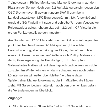
Trainergespann Philipp Meinke und Manuel Broekmann auf dem
Platz an der Sonne! Nach dem 5:2-Auftaktsieg daheim gegen den
OSC Bremerhaven II gewann unsere SAV II auch beim
Landesligaabsteiger 1.FC Burg souverän mit 3:0. Anschließend
wurde die SG Findorff mit sage und schreibe 7:1 vom Vegesacker
Polygrasplatz gefegt, ehe zuletzt beim 2:2 beim CF Victoria die
ersten Punkte geteilt werden mussten.
Am Sonntag um 17.30 Uhr steht nun das Spitzenspiel gegen den
punktgleichen Nordrivalen SV Türkspor an. „Eine echte
Herausforderung, aber wir sind guter Dinge, das wir auch hier
etwas zählbares holen werden“ äußerte sich Philipp Meinke vor
der Spitzenbegegnung der Bezirksliga. „Trotz des guten
Saisonstartes bleiben wir auf dem Teppich und denken von Spiel
zu Spiel. Im Winter können wir dann schauen, was noch gehen
könnte, sofern wir weiter oben bleiben“ ergänzte dazu
Spielertrainer Manuel Broekmann, der im Mittelfeld die Fäden
zieht. Mit Saisonbeginn hatte sich auch personell einiges getan,
die Veränderungen im Überblick:
Zugänge:
Nico Gnutzmann, Sinan Alija (beide 1.FC Neuenkirchen),