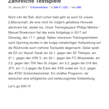
Zahlreiche Testspiele
/
/
/
10. Januar 2017
0 Kommentare
in
SAV II / U23
von
SAV
Noch ruht der Ball, doch schon bald geht es auch für unsere
2.Mannschaft, die eine nicht für möglich gehaltene Hinrunde
absolviert hat, wieder los. Unser Trainergespann Philipp Meinke /
Manuel Broekmann hat das erste Aufgalopp in 2017 auf
Dienstag, den 17.1. gelegt. Neben intensiven Trainingseinheiten
samt Spinning wurden in der knapp vierwöchigen Vorbereitung auf
die Rückrunde auch mehrere Testspiele abgemacht. Dabei spielt
die Elf um Veysel Yasak am 22.1. gegen den SV Türkspor, am
27.1. gegen den VSK II, am 29.1. gegen den FC Worpswede, am
3.2. gegen den TSV Neu St.Jürgen, am 5.2. gegen die U19 des
JFV, am 11.2 gegen die Erste des VSK sowie am 12.2. gegen
den ATSV Scharmbeckstotel. Ein straffes Programm, wir
wünschen eine erfolgreiche und verletzungsfreie Vorbereitung.
Let´s go SAV II!