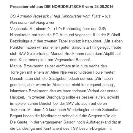
Pressebericht aus DIE NORDDEUTSCHE vom 23.08.2016
SG Aumund-Vegesack II fegt Hippokrates vom Platz – 9:1
Nun schon auf Rang zwei
Vegesack. Mit einem 9:1 (1:0)-Kantersieg über den GSV
Hippokrates hat sich die SG Aumund-Vegesack II in der Fußball-
Bezirksliga auf den zweiten Tabellenplatz katapultiert. „Mit sieben
Punkten haben wir nun einen guten Saisonstart hingelegt“, freute
sich SAV-Spielertrainer Manuel Broekmann nach dem Abpfiff auf
dem Kunstrasenplatz am Vegesacker Bahnhof.
Manuel Broekmann selbst eröffnete in Minute sechs den
Torreigen mit einem an Alieu Njie verschuldeten Foulelfmeter.
Danach taten sich die Gastgeber jedoch schwer. „Wir haben
gedrückt, aber waren im Abschluss nicht konsequent genug“,
bilanzierte Broekmann den weiteren torlosen Verlauf der ersten
Halbzeit. Im zweiten Durchgang sollte es besser laufen, sowohl
im spielerischen Bereich bei der SAV als auch auf deren
Torkonto. Mit dem 2:0 kurz nach Wiederbeginn durch Sebastian
Begani bogen die Nordbremer schnell auf die Siegerstraße ein.
Die Gäste, in der vergangenen Saison noch Aufstiegskandidat in
die Landesliga und Kontrahent des TSV Lesum-Burgdamm,