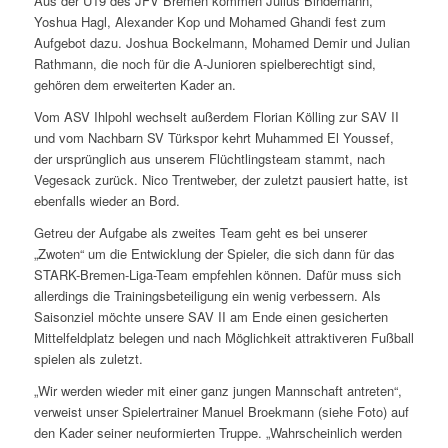
Aus der U19 des JFV Bremen kommen Julius Bindemann,
Yoshua Hagl, Alexander Kop und Mohamed Ghandi fest zum
Aufgebot dazu. Joshua Bockelmann, Mohamed Demir und Julian
Rathmann, die noch für die A-Junioren spielberechtigt sind,
gehören dem erweiterten Kader an.
Vom ASV Ihlpohl wechselt außerdem Florian Kölling zur SAV II
und vom Nachbarn SV Türkspor kehrt Muhammed El Youssef,
der ursprünglich aus unserem Flüchtlingsteam stammt, nach
Vegesack zurück. Nico Trentweber, der zuletzt pausiert hatte, ist
ebenfalls wieder an Bord.
Getreu der Aufgabe als zweites Team geht es bei unserer
„Zwoten“ um die Entwicklung der Spieler, die sich dann für das
STARK-Bremen-Liga-Team empfehlen können. Dafür muss sich
allerdings die Trainingsbeteiligung ein wenig verbessern. Als
Saisonziel möchte unsere SAV II am Ende einen gesicherten
Mittelfeldplatz belegen und nach Möglichkeit attraktiveren Fußball
spielen als zuletzt.
„Wir werden wieder mit einer ganz jungen Mannschaft antreten“,
verweist unser Spielertrainer Manuel Broekmann (siehe Foto) auf
den Kader seiner neuformierten Truppe. „Wahrscheinlich werden