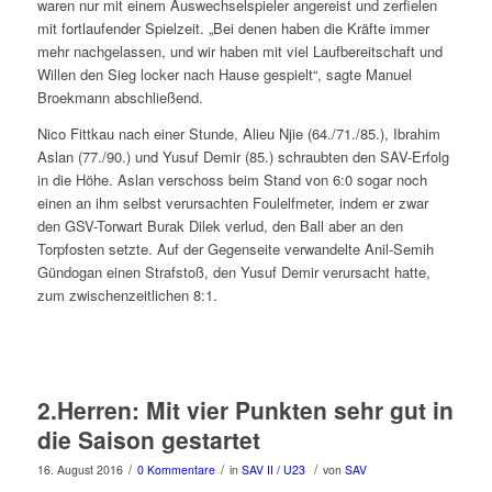
waren nur mit einem Auswechselspieler angereist und zerfielen
mit fortlaufender Spielzeit. „Bei denen haben die Kräfte immer
mehr nachgelassen, und wir haben mit viel Laufbereitschaft und
Willen den Sieg locker nach Hause gespielt“, sagte Manuel
Broekmann abschließend.
Nico Fittkau nach einer Stunde, Alieu Njie (64./71./85.), Ibrahim
Aslan (77./90.) und Yusuf Demir (85.) schraubten den SAV-Erfolg
in die Höhe. Aslan verschoss beim Stand von 6:0 sogar noch
einen an ihm selbst verursachten Foulelfmeter, indem er zwar
den GSV-Torwart Burak Dilek verlud, den Ball aber an den
Torpfosten setzte. Auf der Gegenseite verwandelte Anil-Semih
Gündogan einen Strafstoß, den Yusuf Demir verursacht hatte,
zum zwischenzeitlichen 8:1.
2.Herren: Mit vier Punkten sehr gut in
die Saison gestartet
/
/
/
16. August 2016
0 Kommentare
in
SAV II / U23
von
SAV