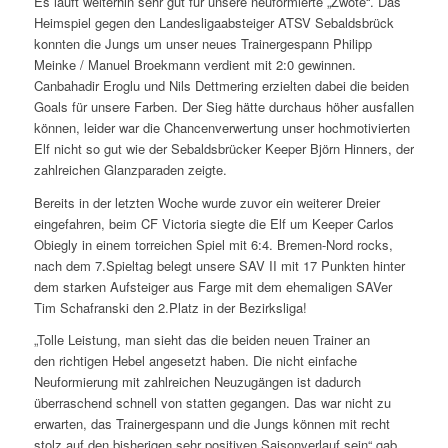
Es läuft weiterhin sehr gut für unsere neuformierte „Zwote“. Das
Heimspiel gegen den Landesligaabsteiger ATSV Sebaldsbrück
konnten die Jungs um unser neues Trainergespann Philipp
Meinke / Manuel Broekmann verdient mit 2:0 gewinnen.
Canbahadir Eroglu und Nils Dettmering erzielten dabei die beiden
Goals für unsere Farben. Der Sieg hätte durchaus höher ausfallen
können, leider war die Chancenverwertung unser hochmotivierten
Elf nicht so gut wie der Sebaldsbrücker Keeper Björn Hinners, der
zahlreichen Glanzparaden zeigte.
Bereits in der letzten Woche wurde zuvor ein weiterer Dreier
eingefahren, beim CF Victoria siegte die Elf um Keeper Carlos
Obiegly in einem torreichen Spiel mit 6:4. Bremen-Nord rocks,
nach dem 7.Spieltag belegt unsere SAV II mit 17 Punkten hinter
dem starken Aufsteiger aus Farge mit dem ehemaligen SAVer
Tim Schafranski den 2.Platz in der Bezirksliga!
„Tolle Leistung, man sieht das die beiden neuen Trainer an
den richtigen Hebel angesetzt haben. Die nicht einfache
Neuformierung mit zahlreichen Neuzugängen ist dadurch
überraschend schnell von statten gegangen. Das war nicht zu
erwarten, das Trainergespann und die Jungs können mit recht
stolz auf den bisherigen sehr positiven Saisonverlauf sein“ gab