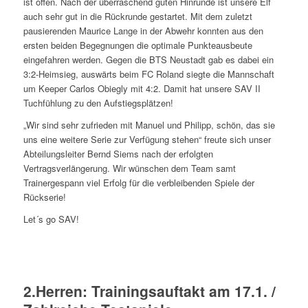
ist offen. Nach der überraschend guten Hinrunde ist unsere Elf
auch sehr gut in die Rückrunde gestartet. Mit dem zuletzt
pausierenden Maurice Lange in der Abwehr konnten aus den
ersten beiden Begegnungen die optimale Punkteausbeute
eingefahren werden. Gegen die BTS Neustadt gab es dabei ein
3:2-Heimsieg, auswärts beim FC Roland siegte die Mannschaft
um Keeper Carlos Obiegly mit 4:2. Damit hat unsere SAV II
Tuchfühlung zu den Aufstiegsplätzen!
„Wir sind sehr zufrieden mit Manuel und Philipp, schön, das sie
uns eine weitere Serie zur Verfügung stehen“ freute sich unser
Abteilungsleiter Bernd Siems nach der erfolgten
Vertragsverlängerung. Wir wünschen dem Team samt
Trainergespann viel Erfolg für die verbleibenden Spiele der
Rückserie!
Let´s go SAV!
2.Herren: Trainingsauftakt am 17.1. /