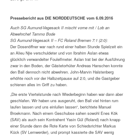
Pressebericht aus DIE NORDDEUTSCHE vom 6.09.2016
Auch SG Aumund-Vegesack II mischt vorne mit / Lob an
Abwehrchef Tammo Bode
SG Aumund-Vegesack II – FC Roland Bremen 7:1 (2:0):
Der Dosenöffner war nach rund einer halben Stunde Spielzeit ein
an Alieu Njie verschuldeter und von Ibrahim Aslan etwas
glücklich verwandelter Foulelfmeter. Aslan trat bei der Ausführung
zwar in den Boden, der Gästetorhüter Andreas Hanschen konnte
den Ball dennoch nicht abwehren. John-Marvin Halstenberg
erhöhte noch vor der Halbzeitpause auf 2:0, und die Gastgeber
schienen alles im Griff zu haben.
„Die erste Viertelstunde nach Wiederbeginn haben war dann aber
geschlafen. Wir haben uns ausgeruht, den Ball viel hinten rum
laufen lassen und uns einlullen lassen“, berichtete Manuel
Broekmann. Nach einem Geschubse sahen sowohl Enes Kök
(SAV) als auch sein Kontrahent Yasin Gül (Roland) nach knapp
einer Stunde dann die Rote ­Karte von Schiedsrichter Markus
Kück (SV Lemwerder), und prompt kassierte die SAV wenig