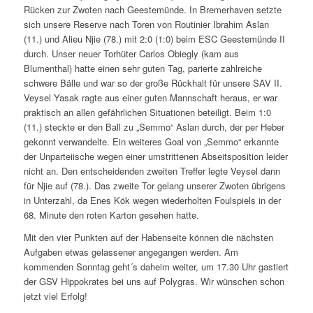
Rücken zur Zwoten nach Geestemünde. In Bremerhaven setzte
sich unsere Reserve nach Toren von Routinier Ibrahim Aslan
(11.) und Alieu Njie (78.) mit 2:0 (1:0) beim ESC Geestemünde II
durch. Unser neuer Torhüter Carlos Obiegly (kam aus
Blumenthal) hatte einen sehr guten Tag, parierte zahlreiche
schwere Bälle und war so der große Rückhalt für unsere SAV II.
Veysel Yasak ragte aus einer guten Mannschaft heraus, er war
praktisch an allen gefährlichen Situationen beteiligt. Beim 1:0
(11.) steckte er den Ball zu „Semmo“ Aslan durch, der per Heber
gekonnt verwandelte. Ein weiteres Goal von „Semmo“ erkannte
der Unparteiische wegen einer umstrittenen Abseitsposition leider
nicht an. Den entscheidenden zweiten Treffer legte Veysel dann
für Njie auf (78.). Das zweite Tor gelang unserer Zwoten übrigens
in Unterzahl, da Enes Kök wegen wiederholten Foulspiels in der
68. Minute den roten Karton gesehen hatte.
Mit den vier Punkten auf der Habenseite können die nächsten
Aufgaben etwas gelassener angegangen werden. Am
kommenden Sonntag geht´s daheim weiter, um 17.30 Uhr gastiert
der GSV Hippokrates bei uns auf Polygras. Wir wünschen schon
jetzt viel Erfolg!