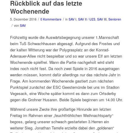
Rückblick auf das letzte
Wochenende
/
/
5. Dezember 2016
0 Kommentare
in
SAV I
,
SAV II / U23
,
SAV III
,
Senioren
/
von
SAV
Frühzeitig wurde die Auswärtsbegegnung unserer 1.Mannschaft
beim TuS Schwachhausen abgesagt. Aufgrund des Frostes und
der kalten Witterung war der Polygrasplatz an der Konrad-
Adenauer-Allee nicht bespielbar und so war unsere Elf am letzten
Wochenende spielfrei. Wann die Partie nachgeholt wird steht
indes noch nicht fest. Da noch zwei Spiele in 2016 ausgetragen
werden müssen, kommt dafür allerdings nur das nächste Jahr in
Frage. Am kommenden Wochenende gastiert zum nächsten
Punktspiel zunächst der ESC Geestemünde bei uns im Stadion
Vegesack, eine Woche später kommt es dann zum Ortsderby
gegen die Grohner Husaren. Beide Spiele beginnen um 14.00 Uhr.
Während unsere Zwote ihre großartige Hinrunde am letzten
Freitag im Rahmen einer „feuchtfröhlichen Weihnachtsparty“
begoss, gelang unserer schwach gestarteten 3.Herren ein
weiterer Sieg. Jonathan Terrefe erzielte dabei den „goldenen“