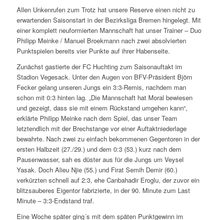
Allen Unkenrufen zum Trotz hat unsere Reserve einen nicht zu
erwartenden Saisonstart in der Bezirksliga Bremen hingelegt. Mit
einer komplett neuformierten Mannschaft hat unser Trainer – Duo
Philipp Meinke / Manuel Broekmann nach zwei absolvierten
Punktspielen bereits vier Punkte auf ihrer Habenseite.
Zunächst gastierte der FC Huchting zum Saisonauftakt im
Stadion Vegesack. Unter den Augen von BFV-Präsident Björn
Fecker gelang unseren Jungs ein 3:3-Remis, nachdem man
schon mit 0:3 hinten lag. „Die Mannschaft hat Moral bewiesen
und gezeigt, dass sie mit einem Rückstand umgehen kann“,
erklärte Philipp Meinke nach dem Spiel, das unser Team
letztendlich mit der Brechstange vor einer Auftaktniederlage
bewahrte. Nach zwei zu einfach bekommenen Gegentoren in der
ersten Halbzeit (27./29.) und dem 0:3 (53.) kurz nach dem
Pausenwasser, sah es düster aus für die Jungs um Veysel
Yasak. Doch Alieu Njie (55.) und Firat Semih Demir (60.)
verkürzten schnell auf 2:3, ehe Canbahadir Eroglu, der zuvor ein
blitzsauberes Eigentor fabrizierte, in der 90. Minute zum Last
Minute – 3:3-Endstand traf.
Eine Woche später ging´s mit dem späten Punktgewinn im