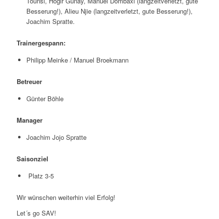
Tounsi, Hogir Günay, Manuel Dombaxi (langzeitverletzt, gute
Besserung!), Alieu Njie (langzeitverletzt, gute Besserung!),
Joachim Spratte.
Trainergespann:
Philipp Meinke / Manuel Broekmann
Betreuer
Günter Böhle
Manager
Joachim Jojo Spratte
Saisonziel
Platz 3-5
Wir wünschen weiterhin viel Erfolg!
Let´s go SAV!