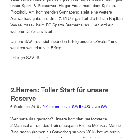
unser Sport- & Pressewart Holger Franz nach dem Spiel zu
Protokoll. Am kommenden Sonnabend steht eine weitere
Auswärtsaufgabe an. Um 17.15 Uhr gastiert die Elf um Kapitän
Veysel Yasak beim FC Sparta Bremerhaven. Hier wird ein
weiterer Dreier anvisiert.
Unsere SAV freut sich über den Erfolg unserer „Zwoten“ und
wünscht weiterhin viel Erfolg!
Let´s go SAV II!
2.Herren: Toller Start für unsere
Reserve
/
/
/
6. September 2016
0 Kommentare
in
SAV II / U23
von
SAV
Wer hätte das gedacht? Unsere komplett neuformierte
2.Mannschaft um das Trainergespann Philipp Meinke / Manuel
Broekmann (kamen zu Saisonbeginn vom VSK) hat weiterhin