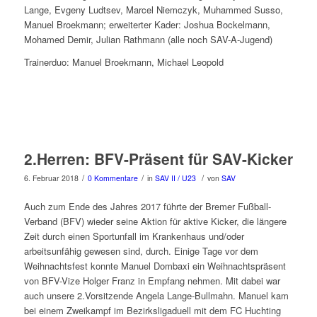
Lange, Evgeny Ludtsev, Marcel Niemczyk, Muhammed Susso,
Manuel Broekmann; erweiterter Kader: Joshua Bockelmann,
Mohamed Demir, Julian Rathmann (alle noch SAV-A-Jugend)
Trainerduo: Manuel Broekmann, Michael Leopold
2.Herren: BFV-Präsent für SAV-Kicker
/
/
/
6. Februar 2018
0 Kommentare
in
SAV II / U23
von
SAV
Auch zum Ende des Jahres 2017 führte der Bremer Fußball-
Verband (BFV) wieder seine Aktion für aktive Kicker, die längere
Zeit durch einen Sportunfall im Krankenhaus und/oder
arbeitsunfähig gewesen sind, durch. Einige Tage vor dem
Weihnachtsfest konnte Manuel Dombaxi ein Weihnachtspräsent
von BFV-Vize Holger Franz in Empfang nehmen. Mit dabei war
auch unsere 2.Vorsitzende Angela Lange-Bullmahn. Manuel kam
bei einem Zweikampf im Bezirksligaduell mit dem FC Huchting