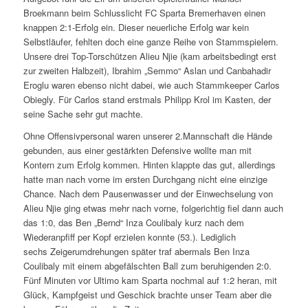
Broekmann beim Schlusslicht FC Sparta Bremerhaven einen
knappen 2:1-Erfolg ein. Dieser neuerliche Erfolg war kein
Selbstläufer, fehlten doch eine ganze Reihe von Stammspielern.
Unsere drei Top-Torschützen Alieu Njie (kam arbeitsbedingt erst
zur zweiten Halbzeit), Ibrahim „Semmo“ Aslan und Canbahadir
Eroglu waren ebenso nicht dabei, wie auch Stammkeeper Carlos
Obiegly. Für Carlos stand erstmals Philipp Krol im Kasten, der
seine Sache sehr gut machte.
Ohne Offensivpersonal waren unserer 2.Mannschaft die Hände
gebunden, aus einer gestärkten Defensive wollte man mit
Kontern zum Erfolg kommen. Hinten klappte das gut, allerdings
hatte man nach vorne im ersten Durchgang nicht eine einzige
Chance. Nach dem Pausenwasser und der Einwechselung von
Alieu Njie ging etwas mehr nach vorne, folgerichtig fiel dann auch
das 1:0, das Ben „Bernd“ Inza Coulibaly kurz nach dem
Wiederanpfiff per Kopf erzielen konnte (53.). Lediglich
sechs Zeigerumdrehungen später traf abermals Ben Inza
Coulibaly mit einem abgefälschten Ball zum beruhigenden 2:0.
Fünf Minuten vor Ultimo kam Sparta nochmal auf 1:2 heran, mit
Glück, Kampfgeist und Geschick brachte unser Team aber die