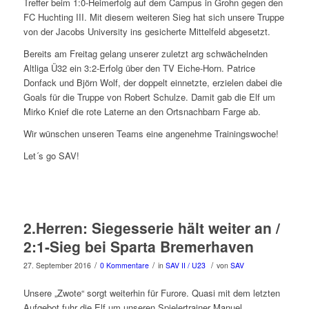
Treffer beim 1:0-Heimerfolg auf dem Campus in Grohn gegen den
FC Huchting III. Mit diesem weiteren Sieg hat sich unsere Truppe
von der Jacobs University ins gesicherte Mittelfeld abgesetzt.
Bereits am Freitag gelang unserer zuletzt arg schwächelnden
Altliga Ü32 ein 3:2-Erfolg über den TV Eiche-Horn. Patrice
Donfack und Björn Wolf, der doppelt einnetzte, erzielen dabei die
Goals für die Truppe von Robert Schulze. Damit gab die Elf um
Mirko Knief die rote Laterne an den Ortsnachbarn Farge ab.
Wir wünschen unseren Teams eine angenehme Trainingswoche!
Let´s go SAV!
2.Herren: Siegesserie hält weiter an /
2:1-Sieg bei Sparta Bremerhaven
/
/
/
27. September 2016
0 Kommentare
in
SAV II / U23
von
SAV
Unsere „Zwote“ sorgt weiterhin für Furore. Quasi mit dem letzten
Aufgebot fuhr die Elf um unseren Spielertrainer Manuel