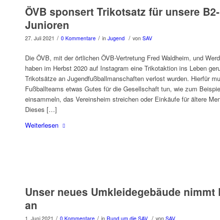
ÖVB sponsert Trikotsatz für unsere B2-
Junioren
/
/
/
27. Juli 2021
0 Kommentare
in
Jugend
von
SAV
Die ÖVB, mit der örtlichen ÖVB-Vertretung Fred Waldheim, und Wer
haben im Herbst 2020 auf Instagram eine Trikotaktion ins Leben geru
Trikotsätze an Jugendfußballmanschaften verlost wurden. Hierfür mu
Fußballteams etwas Gutes für die Gesellschaft tun, wie zum Beispie
einsammeln, das Vereinsheim streichen oder Einkäufe für ältere Men
Dieses […]
Weiterlesen
Unser neues Umkleidegebäude nimmt
an
/
/
/
1. Juni 2021
0 Kommentare
in
Rund um die SAV
von
SAV