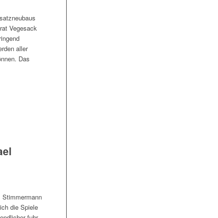
rsatzneubaus
irat Vegesack
ringend
rden aller
önnen. Das
ael
el Stimmermann
ch die Spiele
ndlicher fuhr