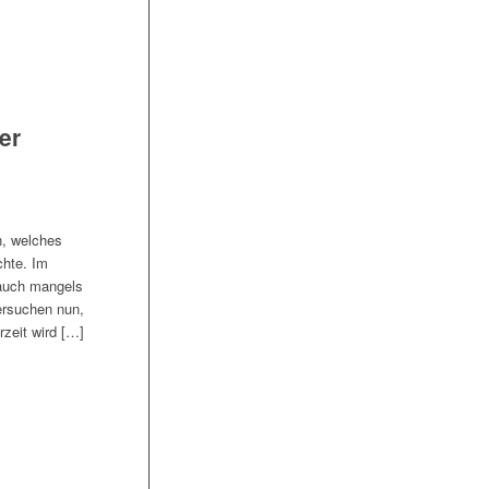
er
n, welches
chte. Im
 auch mangels
ersuchen nun,
zeit wird […]