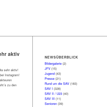
hr aktiv
NEWSÜBERBLICK
Bildergalerie
(2)
JFV
(15)
ia sehr aktiv!
Jugend
(43)
bei Instagram!
Presse
(21)
akteuren
Rund um die SAV
(183)
eht´s zu den
SAV I
(328)
SAV II / U23
(40)
SAV III
(11)
Senioren
(39)