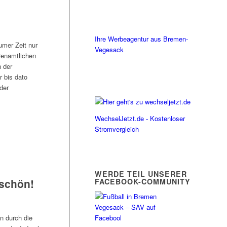
Ihre Werbeagentur aus Bremen-
umer Zeit nur
Vegesack
hrenamtlichen
h der
r bis dato
der
WechselJetzt.de - Kostenloser
Stromvergleich
WERDE TEIL UNSERER
eschön!
FACEBOOK-COMMUNITY
n durch die