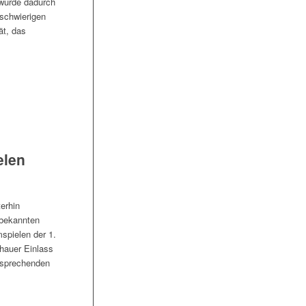
 wurde dadurch
 schwierigen
ät, das
elen
erhin
 bekannten
mspielen der 1.
hauer Einlass
tsprechenden