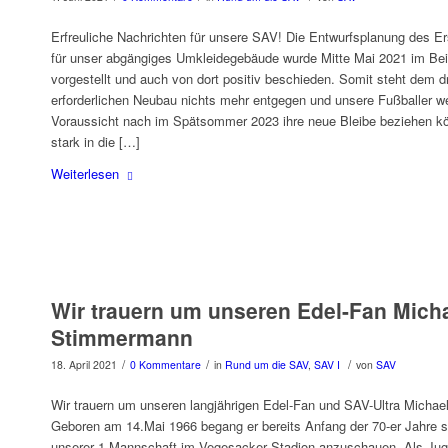
Erfreuliche Nachrichten für unsere SAV! Die Entwurfsplanung des E
für unser abgängiges Umkleidegebäude wurde Mitte Mai 2021 im Be
vorgestellt und auch von dort positiv beschieden. Somit steht dem d
erforderlichen Neubau nichts mehr entgegen und unsere Fußballer we
Voraussicht nach im Spätsommer 2023 ihre neue Bleibe beziehen k
stark in die […]
Weiterlesen
Wir trauern um unseren Edel-Fan Mich
Stimmermann
/
/
/
18. April 2021
0 Kommentare
in
Rund um die SAV
,
SAV I
von
SAV
Wir trauern um unseren langjährigen Edel-Fan und SAV-Ultra Micha
Geboren am 14.Mai 1966 begang er bereits Anfang der 70-er Jahre si
unserer 1.Mannschaft im Vegesacker Stadion anzuschauen. Als Juge