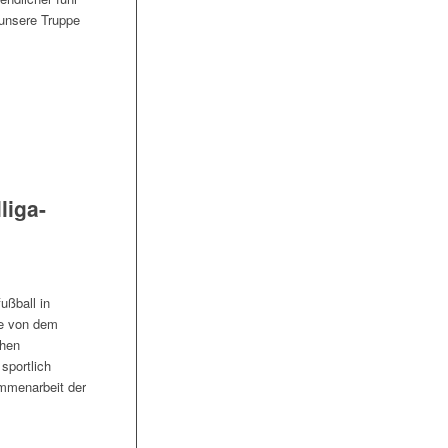
 unsere Truppe
liga-
ußball in
le von dem
chen
sportlich
ammenarbeit der