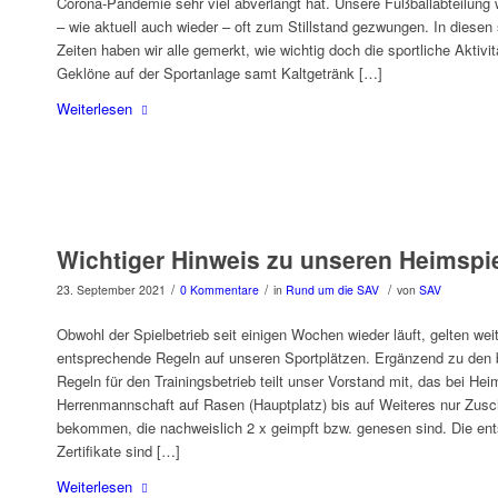
Corona-Pandemie sehr viel abverlangt hat. Unsere Fußballabteilung
– wie aktuell auch wieder – oft zum Stillstand gezwungen. In diesen
Zeiten haben wir alle gemerkt, wie wichtig doch die sportliche Aktivit
Geklöne auf der Sportanlage samt Kaltgetränk […]
Weiterlesen
Wichtiger Hinweis zu unseren Heimspi
/
/
/
23. September 2021
0 Kommentare
in
Rund um die SAV
von
SAV
Obwohl der Spielbetrieb seit einigen Wochen wieder läuft, gelten weit
entsprechende Regeln auf unseren Sportplätzen. Ergänzend zu den
Regeln für den Trainingsbetrieb teilt unser Vorstand mit, das bei Hei
Herrenmannschaft auf Rasen (Hauptplatz) bis auf Weiteres nur Zusc
bekommen, die nachweislich 2 x geimpft bzw. genesen sind. Die en
Zertifikate sind […]
Weiterlesen