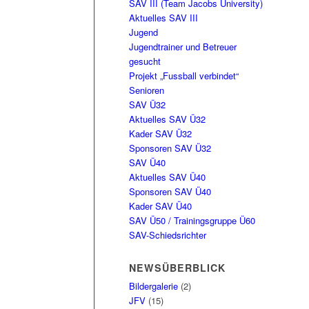
SAV III (Team Jacobs University)
Aktuelles SAV III
Jugend
Jugendtrainer und Betreuer
gesucht
Projekt „Fussball verbindet“
Senioren
SAV Ü32
Aktuelles SAV Ü32
Kader SAV Ü32
Sponsoren SAV Ü32
SAV Ü40
Aktuelles SAV Ü40
Sponsoren SAV Ü40
Kader SAV Ü40
SAV Ü50 / Trainingsgruppe Ü60
SAV-Schiedsrichter
NEWSÜBERBLICK
Bildergalerie
(2)
JFV
(15)