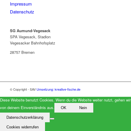
Impressum
Datenschutz
SG Aumund-Vegesack
SPA Vegesack, Stadion
Vegesacker Bahnhofsplatz
28757 Bremen
© Copyright - SAV
Umsetzung: kreative-fische.de
Diese Website benutzt Cookies. Wenn du die Website weiter nutzt, gehen wir
von deinem Einverständnis aus.
OK
Nein
Datenschutzerklärung
Cookies widerrufen