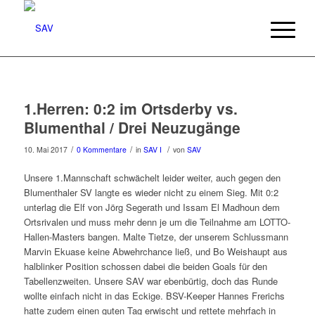
1.Herren: 0:2 im Ortsderby vs.
Blumenthal / Drei Neuzugänge
/
/
/
10. Mai 2017
0 Kommentare
in
SAV I
von
SAV
Unsere 1.Mannschaft schwächelt leider weiter, auch gegen den
Blumenthaler SV langte es wieder nicht zu einem Sieg. Mit 0:2
unterlag die Elf von Jörg Segerath und Issam El Madhoun dem
Ortsrivalen und muss mehr denn je um die Teilnahme am LOTTO-
Hallen-Masters bangen. Malte Tietze, der unserem Schlussmann
Marvin Ekuase keine Abwehrchance ließ, und Bo Weishaupt aus
halblinker Position schossen dabei die beiden Goals für den
Tabellenzweiten. Unsere SAV war ebenbürtig, doch das Runde
wollte einfach nicht in das Eckige. BSV-Keeper Hannes Frerichs
hatte zudem einen guten Tag erwischt und rettete mehrfach in