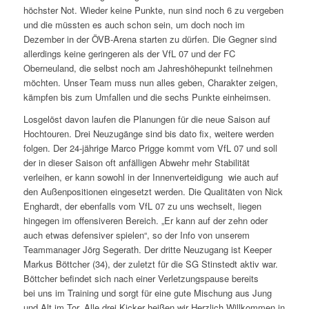
höchster Not. Wieder keine Punkte, nun sind noch 6 zu vergeben
und die müssten es auch schon sein, um doch noch im
Dezember in der ÖVB-Arena starten zu dürfen. Die Gegner sind
allerdings keine geringeren als der VfL 07 und der FC
Oberneuland, die selbst noch am Jahreshöhepunkt teilnehmen
möchten. Unser Team muss nun alles geben, Charakter zeigen,
kämpfen bis zum Umfallen und die sechs Punkte einheimsen.
Losgelöst davon laufen die Planungen für die neue Saison auf
Hochtouren. Drei Neuzugänge sind bis dato fix, weitere werden
folgen. Der 24-jährige Marco Prigge kommt vom VfL 07 und soll
der in dieser Saison oft anfälligen Abwehr mehr Stabilität
verleihen, er kann sowohl in der Innenverteidigung wie auch auf
den Außenpositionen eingesetzt werden. Die Qualitäten von Nick
Enghardt, der ebenfalls vom VfL 07 zu uns wechselt, liegen
hingegen im offensiveren Bereich. „Er kann auf der zehn oder
auch etwas defensiver spielen“, so der Info von unserem
Teammanager Jörg Segerath. Der dritte Neuzugang ist Keeper
Markus Böttcher (34), der zuletzt für die SG Stinstedt aktiv war.
Böttcher befindet sich nach einer Verletzungspause bereits
bei uns im Training und sorgt für eine gute Mischung aus Jung
und Alt im Tor. Alle drei Kicker heißen wir Herzlich Willkommen in