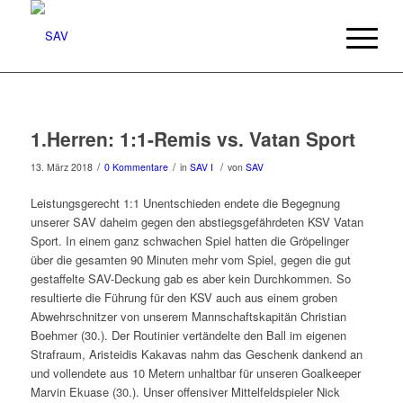
1.Herren: 1:1-Remis vs. Vatan Sport
/
/
/
13. März 2018
0 Kommentare
in
SAV I
von
SAV
Leistungsgerecht 1:1 Unentschieden endete die Begegnung
unserer SAV daheim gegen den abstiegsgefährdeten KSV Vatan
Sport. In einem ganz schwachen Spiel hatten die Gröpelinger
über die gesamten 90 Minuten mehr vom Spiel, gegen die gut
gestaffelte SAV-Deckung gab es aber kein Durchkommen. So
resultierte die Führung für den KSV auch aus einem groben
Abwehrschnitzer von unserem Mannschaftskapitän Christian
Boehmer (30.). Der Routinier vertändelte den Ball im eigenen
Strafraum, Aristeidis Kakavas nahm das Geschenk dankend an
und vollendete aus 10 Metern unhaltbar für unseren Goalkeeper
Marvin Ekuase (30.). Unser offensiver Mittelfeldspieler Nick