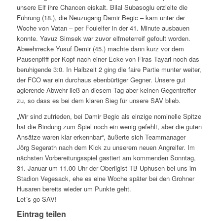
unsere Elf ihre Chancen eiskalt. Bilal Subasoglu erzielte die
Führung (18.), die Neuzugang Damir Begic – kam unter der
Woche von Vatan – per Foulelfer in der 41. Minute ausbauen
konnte. Yavuz Simsek war zuvor elfmeterreif gefoult worden.
Abwehrrecke Yusuf Demir (45.) machte dann kurz vor dem
Pausenpfiff per Kopf nach einer Ecke von Firas Tayari noch das
beruhigende 3:0. In Halbzeit 2 ging die faire Partie munter weiter,
der FCO war ein durchaus ebenbürtiger Gegner. Unsere gut
agierende Abwehr ließ an diesem Tag aber keinen Gegentreffer
zu, so dass es bei dem klaren Sieg für unsere SAV blieb.
„Wir sind zufrieden, bei Damir Begic als einzige nominelle Spitze
hat die Bindung zum Spiel noch ein wenig gefehlt, aber die guten
Ansätze waren klar erkennbar“, äußerte sich Teammanager
Jörg Segerath nach dem Kick zu unserem neuen Angreifer. Im
nächsten Vorbereitungsspiel gastiert am kommenden Sonntag,
31. Januar um 11.00 Uhr der Oberligist TB Uphusen bei uns im
Stadion Vegesack, ehe es eine Woche später bei den Grohner
Husaren bereits wieder um Punkte geht.
Let´s go SAV!
Eintrag teilen