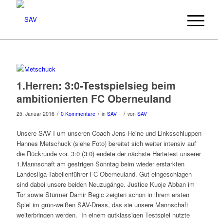
1.Herren: 3:0-Testspielsieg beim
ambitionierten FC Oberneuland
/
/
/
25. Januar 2016
0 Kommentare
in
SAV I
von
SAV
Unsere SAV I um unseren Coach Jens Heine und Linksschluppen
Hannes Metschuck (siehe Foto) bereitet sich weiter intensiv auf
die Rückrunde vor. 3:0 (3:0) endete der nächste Härtetest unserer
1.Mannschaft am gestrigen Sonntag beim wieder erstarkten
Landesliga-Tabellenführer FC Oberneuland. Gut eingeschlagen
sind dabei unsere beiden Neuzugänge. Justice Kuoje Abban im
Tor sowie Stürmer Damir Begic zeigten schon in ihrem ersten
Spiel im grün-weißen SAV-Dress, das sie unsere Mannschaft
weiterbringen werden. In einem gutklassigen Testspiel nutzte