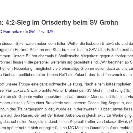
n: 4:2-Sieg im Ortsderby beim SV Grohn
/
/
0 Kommentare
in
SAV I
von
SAV
 diesem Spiel waren neben dem tollen Wetter die leckeren Bratwürste und das
gestein Hartmut Pülm an den Start brachte“ fasste SAV-Ultra Falk die trostl
men. Unsere Elf bot abermals fußballerische Magerkost gegen aufopferungs
hner Husaren, die personell weiterhin arg gebeutelt sind. „Wir beginnen ab 
t einem Neuanfang, möglichst viele ehemalige Grohner sollen dazu zu uns z
zu Grohns sportlicher Leiter Torben Reiß die Zukunft des Traditionsvereins am 
 bot unsere Truppe eine ganz schwache Leistung. Nach einem katastrophalen
er von Lukasz Siwak brachte Arbnor Brahimi den SV Grohn in Führung (15.).
ielten die Grohner weiter unbekümmert auf, unserer Mannschaft fiel nicht vie
sser einschließlich einer Brandrede von unserem Coach Jörg Segerath, de
oun das Trainergespann bildet, wurde es in der zweiten Halbzeit etwas besse
am auf den Rasen, der auf der linken Außenbahn gleich aktiv zu Werke ging
g des schnellen Ausgleichs durch einen Kopfball-Treffer von Lukasz Siwak (54.
uten später setzte sich der agile Clinton MC Mensah Quarshie auf der rechten