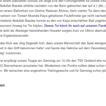
mit einem platzierten Schuss ins lange Eck den Führungstreffer für unsere SA
 Abdullah Basdas erhöhte nachdem nun der Bann gebrochen war auf 4:1 (66., 
r von einem Ballverlust von Grohns Redouan Ahrirou, beim vierten Tor dann dav
seinem von Torwart Mustafa Kaya gehaltenen Foulelfmeter gar nicht nachset
heiterte Abdullah Basdas konnte so den von Kaya entschärften Ball ungehin
ussmann hinweg ins Tor köpfen.
Dieses Tor könnt Ihr auch auf unserem Fac
Die wohl als Absteiger feststehenden Husaren sorgten kurz vor Ultimo abermal
ine Ergebniskosmetik.
n Kick war Jörg Segerath froh, dass unsere Mannschaft das Spiel wenigste
eit in den Griff bekommen hatte“ und fasste das Gekicke auf dem Oeversberg
Sieg“ zusammen.
e empfängt unsere Truppe am Samstag um 15 Uhr den TSV Grolland ehe m
C Bremerhaven anzutreten hat. Mindestens vier Punkte sollten dabei schon 
n. Wir wünschen eine angenehme Trainingswoche und für Samstag schon jetzt
!
len