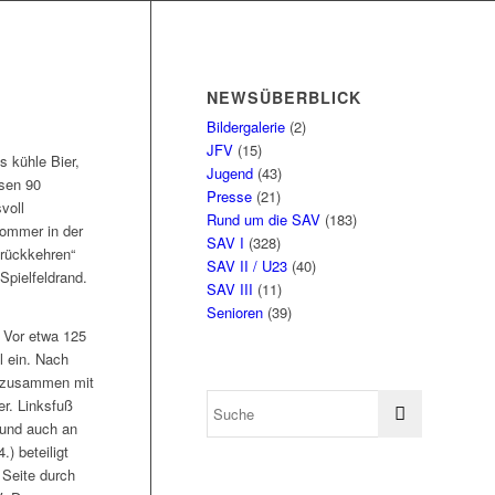
NEWSÜBERBLICK
Bildergalerie
(2)
JFV
(15)
 kühle Bier,
Jugend
(43)
osen 90
Presse
(21)
voll
Rund um die SAV
(183)
Sommer in der
SAV I
(328)
urückkehren“
SAV II / U23
(40)
Spielfeldrand.
SAV III
(11)
Senioren
(39)
 Vor etwa 125
l ein. Nach
r zusammen mit
r. Linksfuß
 und auch an
) beteiligt
 Seite durch