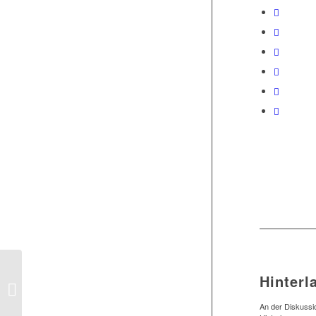
Hinterl
1.Herren: 1:2-Pleite in
Schwachhausen
An der Diskussio