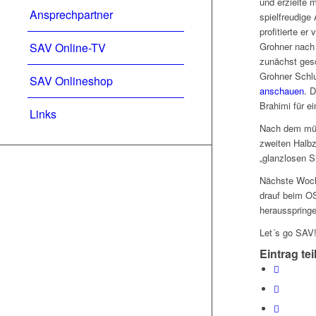
und erzielte 
Ansprechpartner
spielfreudige
profitierte e
SAV Online-TV
Grohner nach 
zunächst gesc
Grohner Schl
SAV Onlineshop
anschauen
. 
Brahimi für e
Links
Nach dem müde
zweiten Halbz
„glanzlosen 
Nächste Woch
drauf beim OS
herausspringe
Let´s go SAV
Eintrag tei