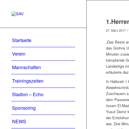
1.Herre
/
27. März 2017
Startseite
„Das Beste an
das Grohns Ur
Verein
Minuten zusam
kämpfende Gro
Landesliga mi
Mannschaften
erläuterte da
Trainingszeiten
In Halbzeit 1
Abwehrschnitz
Zuschauern sp
Stadion – Echo
dem Pausenwa
Issam El-Madh
Sponsoring
Yusuf Demir k
der Entstehun
NEWS
war. Drei Min