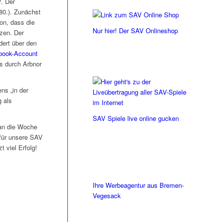
V. Der
80.). Zunächst
on, dass die
Nur hier! Der SAV Onlineshop
zen. Der
dert über den
ebook-Account
s durch Arbnor
ns „in der
 als
SAV Spiele live online gucken
an die Woche
für unsere SAV
 viel Erfolg!
Ihre Werbeagentur aus Bremen-
Vegesack