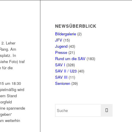
NEWSÜBERBLICK
Bildergalerie
(2)
JFV
(15)
 2. Leher
Jugend
(43)
 Rang. Am
Presse
(21)
splatz. In
Rund um die SAV
(183)
iehe Foto) traf
SAV I
(328)
für die
SAV II / U23
(40)
SAV III
(11)
Senioren
(39)
015 um 18:30
pielmäßig wird
igem Stand
orgfeld
 eine spannende
rgeben“
m weiterhin