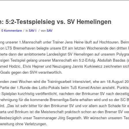
n: 5:2-Testspielsieg vs. SV Hemelingen
/
/
0 Kommentare
in
SAV I
von
SAV
ung unserer 1.Mannschaft unter Trainer Jens Heine läuft auf Hochtouren. Beim
n LTS Bremerhaven belegte unsere Elf am letzten Wochenende den dritten
ierte dann der ambitionierte Landesligist SV Hemelingen auf unserem Polygra
sigen Testspiel gelang unserer Mannschaft ein 5:2-Erfolg. Abdullah Basdas (s
med Hodzic, Elvis Hepner und Neuzugang Jannis Kurkiewicz zeichneten sich 
Goals gegen den SVH verantwortlich.
den zwei Wochen wird die Trainingsarbeit intensiviert, ehe am 18.August 2
 Partie der 1.Runde des Lotto-Pokals beim TuS Komet/Arsten ansteht. Punkts
e Spielplan kurzfristig veröffentlicht, nachdem der Brinkumer SV nach derzeit
nehmigung für die kommende Bremenliga-Serie erhalten wird und so der SC B
rd. „Das ist sehr bitter für den Brinkumer SV und vor allem auch Schade für
arta und Brinkum ist die Meisterschaft praktisch schon an den Bremer SV ve
 diesbezüglich unser Teammanager Jörg Segerath. Wir wünschen unserem Tea
bereitung ohne Verletzungen.