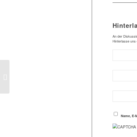
Hinterl
An der Diskussio
Hinterlasse uns
Schiedsrichter: SAV-
Gespann beim Pellens-
Cup der SG Marßel im
Einsatz
Name, E-M