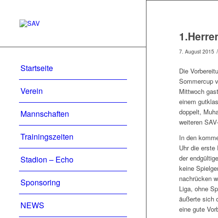
1.Herre
/
7. August 2015
Startseite
Die Vorbereit
Sommercup vo
Verein
Mittwoch gast
einem gutklas
doppelt, Muha
Mannschaften
weiteren SAV-
Trainingszeiten
In den kommen
Uhr die erste
der endgültig
Stadion – Echo
keine Spielge
nachrücken wi
Sponsoring
Liga, ohne Sp
äußerte sich
NEWS
eine gute Vor