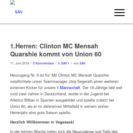
1.Herren: Clinton MC Mensah
Quarshie kommt von Union 60
/
/
/
11. Juni 2016
0 Kommentare
in
SAV I
von
SAV
Neuzugang Nr. 9 ist fix! Mit Clinton MC Mensah Quarshie
verpflichtete unser Teammanager Jörg Segerath einen weiteren
externen Kicker für unsere
1.Mannschaft
. Der 19-Jährige lebt seit
rund zwei Jahren in Deutschland, wurde in der Jugend bei
Atletico Bilbao in Spanien ausgebildet und spielte zuletzt bei
Union 60, wo er im defensiven Mittelfeld in seinem ersten
Herrenjahr eine gute Saison spielte.
Herzlich Willkommen in Vegesack!
In der letzten Woche trafen sich die Neuzugänge und Teile des