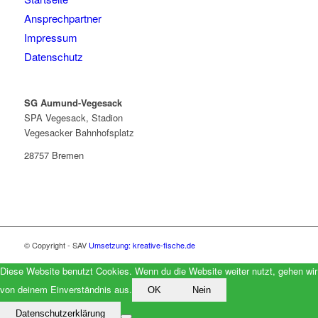
Ansprechpartner
Impressum
Datenschutz
SG Aumund-Vegesack
SPA Vegesack, Stadion
Vegesacker Bahnhofsplatz
28757 Bremen
© Copyright - SAV
Umsetzung: kreative-fische.de
Diese Website benutzt Cookies. Wenn du die Website weiter nutzt, gehen wir
von deinem Einverständnis aus.
OK
Nein
Datenschutzerklärung