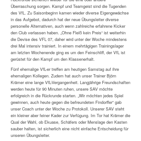
Überraschung sorgen. Kampf und Teamgeist sind die Tugenden
des VfL. Zu Saisonbeginn kamen wieder diverse Eigengewächse
in das Aufgebot, dadurch hat der neue Übungsleiter diverse
personelle Alternativen, auch wenn zahlreiche erfahrene Kicker
den Club verlassen haben. „Ohne Fleiß kein Preis“ ist weiterhin
die Devise des VFL 07, daher wird unter der Woche mindestens
drei Mal intensiv trainiert. In einem mehrtägigen Trainingslager
am letzten Wochenende ging es um den Feinschliff, der VfL ist
gerüstet für den Kampf um den Klassenerhalt.
Fünf ehemalige VfL-er treffen am heutigen Samstag auf ihre
ehemaligen Kollegen. Zudem hat auch unser Trainer Björn
Krämer eine lange VfL-Vergangenheit. Langjährige Freundschaften
werden heute für 90 Minuten ruhen, unsere SAV möchte
erfolgreich in die Rückrunde starten. „Wir möchten jedes Spiel
gewinnen, auch heute gegen die befreundeten Findorffer“ gab
unser Coach unter der Woche zu Protokoll. Unserer SAV steht
ein kleiner aber feiner Kader zur Verfügung. Im Tor hat Krämer die
Qual der Wahl, ob Ekuase, Schäfers oder Menslage den Kasten
sauber halten, ist sicherlich eine nicht einfache Entscheidung für
unseren Übungsleiter.