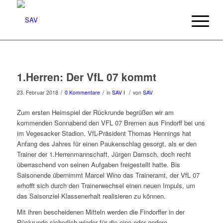
1.Herren: Der VfL 07 kommt
/
/
/
23. Februar 2018
0 Kommentare
in
SAV I
von
SAV
Zum ersten Heimspiel der Rückrunde begrüßen wir am
kommenden Sonnabend den VFL 07 Bremen aus Findorff bei uns
im Vegesacker Stadion. VfL-Präsident Thomas Hennings hat
Anfang des Jahres für einen Paukenschlag gesorgt, als er den
Trainer der 1.Herrenmannschaft, Jürgen Damsch, doch recht
überraschend von seinen Aufgaben freigestellt hatte. Bis
Saisonende übernimmt Marcel Wino das Traineramt, der VfL 07
erhofft sich durch den Trainerwechsel einen neuen Impuls, um
das Saisonziel Klassenerhalt realisieren zu können.
Mit ihren bescheidenen Mitteln werden die Findorffer in der
Rückrunde sicherlich wieder für die eine oder andere