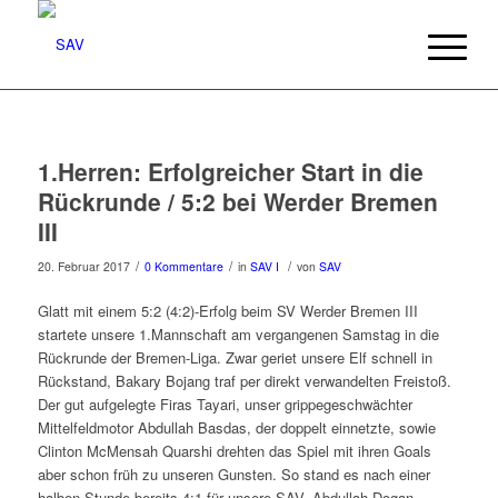
1.Herren: Erfolgreicher Start in die
Rückrunde / 5:2 bei Werder Bremen
III
/
/
/
20. Februar 2017
0 Kommentare
in
SAV I
von
SAV
Glatt mit einem 5:2 (4:2)-Erfolg beim SV Werder Bremen III
startete unsere 1.Mannschaft am vergangenen Samstag in die
Rückrunde der Bremen-Liga. Zwar geriet unsere Elf schnell in
Rückstand, Bakary Bojang traf per direkt verwandelten Freistoß.
Der gut aufgelegte Firas Tayari, unser grippegeschwächter
Mittelfeldmotor Abdullah Basdas, der doppelt einnetzte, sowie
Clinton McMensah Quarshi drehten das Spiel mit ihren Goals
aber schon früh zu unseren Gunsten. So stand es nach einer
halben Stunde bereits 4:1 für unsere SAV. Abdullah Dogan