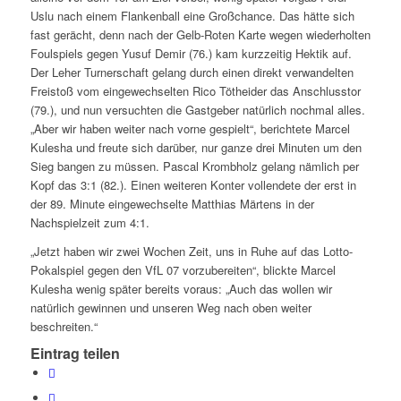
Uslu nach einem Flankenball eine Großchance. Das hätte sich
fast gerächt, denn nach der Gelb-Roten Karte wegen wiederholten
Foulspiels gegen Yusuf Demir (76.) kam kurzzeitig Hektik auf.
Der Leher Turnerschaft gelang durch einen direkt verwandelten
Freistoß vom eingewechselten Rico Tötheider das Anschlusstor
(79.), und nun versuchten die Gastgeber natürlich nochmal alles.
„Aber wir haben weiter nach vorne gespielt“, berichtete Marcel
Kulesha und freute sich darüber, nur ganze drei Minuten um den
Sieg bangen zu müssen. Pascal Krombholz gelang nämlich per
Kopf das 3:1 (82.). Einen weiteren Konter vollendete der erst in
der 89. Minute eingewechselte Matthias Märtens in der
Nachspielzeit zum 4:1.
„Jetzt haben wir zwei Wochen Zeit, uns in Ruhe auf das Lotto-
Pokalspiel gegen den VfL 07 vorzubereiten“, blickte Marcel
Kulesha wenig später bereits voraus: „Auch das wollen wir
natürlich gewinnen und unseren Weg nach oben weiter
beschreiten.“
Eintrag teilen