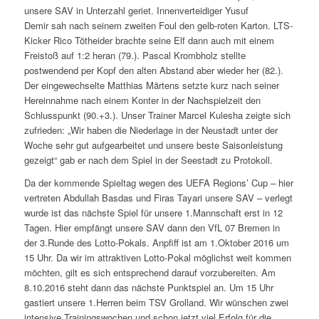
unsere SAV in Unterzahl geriet. Innenverteidiger Yusuf
Demir sah nach seinem zweiten Foul den gelb-roten Karton. LTS-
Kicker Rico Tötheider brachte seine Elf dann auch mit einem
Freistoß auf 1:2 heran (79.). Pascal Krombholz stellte
postwendend per Kopf den alten Abstand aber wieder her (82.).
Der eingewechselte Matthias Märtens setzte kurz nach seiner
Hereinnahme nach einem Konter in der Nachspielzeit den
Schlusspunkt (90.+3.). Unser Trainer Marcel Kulesha zeigte sich
zufrieden: „Wir haben die Niederlage in der Neustadt unter der
Woche sehr gut aufgearbeitet und unsere beste Saisonleistung
gezeigt“ gab er nach dem Spiel in der Seestadt zu Protokoll.
Da der kommende Spieltag wegen des UEFA Regions’ Cup – hier
vertreten Abdullah Basdas und Firas Tayari unsere SAV – verlegt
wurde ist das nächste Spiel für unsere 1.Mannschaft erst in 12
Tagen. Hier empfängt unsere SAV dann den VfL 07 Bremen in
der 3.Runde des Lotto-Pokals. Anpfiff ist am 1.Oktober 2016 um
15 Uhr. Da wir im attraktiven Lotto-Pokal möglichst weit kommen
möchten, gilt es sich entsprechend darauf vorzubereiten. Am
8.10.2016 steht dann das nächste Punktspiel an. Um 15 Uhr
gastiert unsere 1.Herren beim TSV Grolland. Wir wünschen zwei
intensive Trainingswochen und schon jetzt viel Erfolg für die