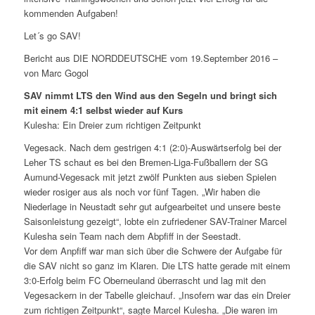
kommenden Aufgaben!
Let´s go SAV!
Bericht aus DIE NORDDEUTSCHE vom 19.September 2016 –
von
Marc Gogol
SAV nimmt LTS den Wind aus den Segeln und bringt sich
mit einem 4:1 selbst wieder auf Kurs
Kulesha: Ein Dreier zum richtigen Zeitpunkt
Vegesack. Nach dem gestrigen 4:1 (2:0)-Auswärtserfolg bei der
Leher TS schaut es bei den Bremen-Liga-Fußballern der SG
Aumund-Vegesack mit jetzt zwölf Punkten aus sieben Spielen
wieder rosiger aus als noch vor fünf Tagen. „Wir haben die
Niederlage in Neustadt sehr gut aufgearbeitet und unsere beste
Saisonleistung gezeigt“, lobte ein zufriedener SAV-Trainer Marcel
Kulesha sein Team nach dem Abpfiff in der Seestadt.
Vor dem Anpfiff war man sich über die Schwere der Aufgabe für
die SAV nicht so ganz im Klaren. Die LTS hatte gerade mit einem
3:0-Erfolg beim FC Oberneuland überrascht und lag mit den
Vegesackern in der Tabelle gleichauf. „Insofern war das ein Dreier
zum richtigen Zeitpunkt“, sagte Marcel Kulesha. „Die waren im