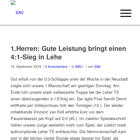
1.Herren: Gute Leistung bringt einen
4:1-Sieg in Lehe
/
/
/
19. September 2016
0 Kommentare
in
SAV I
von
SAV
Gut erholt von der 0:3-Schlappe unter der Woche in der Neustadt
zeigte sich unsere 1.Mannschaft am gestrigen Sonntag. Am
Ende fuhr unsere stark verbesserte Truppe bei der Leher TS
einen überzeugenden 4:1-Erfolg ein. Der agile Firat Semih Demir
eröffnete per Volleyschuss früh den Torreigen (12.). Der wieder
mitwirkende Vinzenz van Koll erhöhte kurz vor dem
Pausenwasser per Kopf auf 2:0 (45.). Im zweiten Spielabschnitt
hatten unsere Jungs weiterhin mehr vom Spiel, der zuletzt stark
auftrumpfende Leher TS enttäuschte. Die Heimmannschaft kam
erst in der letzten viertel Stunde etwas besser ins Spiel, als