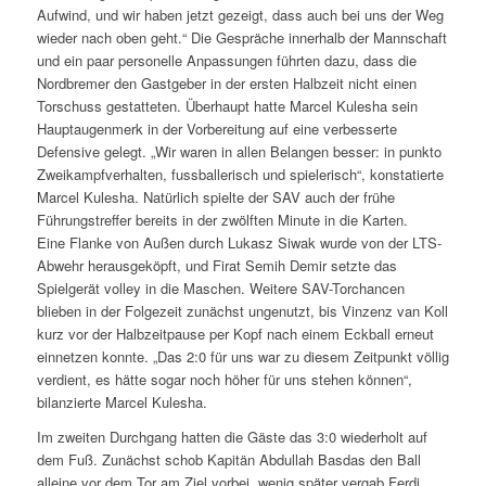
Aufwind, und wir haben jetzt gezeigt, dass auch bei uns der Weg
wieder nach oben geht.“ Die Gespräche innerhalb der Mannschaft
und ein paar personelle Anpassungen führten dazu, dass die
Nordbremer den Gastgeber in der ersten Halbzeit nicht einen
Torschuss gestatteten. Überhaupt hatte Marcel Kulesha sein
Hauptaugenmerk in der Vorbereitung auf eine verbesserte
Defensive gelegt. „Wir waren in allen Belangen besser: in punkto
Zweikampfverhalten, fussballerisch und spielerisch“, konstatierte
Marcel Kulesha. Natürlich spielte der SAV auch der frühe
Führungstreffer bereits in der zwölften Minute in die Karten.
Eine Flanke von Außen durch Lukasz Siwak wurde von der LTS-
Abwehr herausgeköpft, und Firat Semih Demir setzte das
Spielgerät volley in die Maschen. Weitere SAV-Torchancen
blieben in der Folgezeit zunächst ungenutzt, bis Vinzenz van Koll
kurz vor der Halbzeitpause per Kopf nach einem Eckball erneut
einnetzen konnte. „Das 2:0 für uns war zu diesem Zeitpunkt völlig
verdient, es hätte sogar noch höher für uns stehen können“,
bilanzierte Marcel Kulesha.
Im zweiten Durchgang hatten die Gäste das 3:0 wiederholt auf
dem Fuß. Zunächst schob Kapitän Abdullah Basdas den Ball
alleine vor dem Tor am Ziel vorbei, wenig später vergab Ferdi