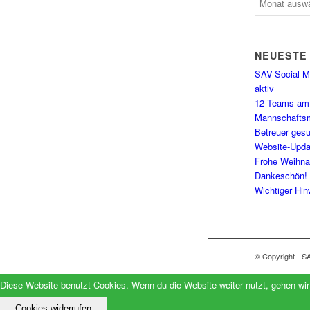
NEUESTE
SAV-Social-Me
aktiv
12 Teams am 
Mannschaftsm
Betreuer gesu
Website-Upda
Frohe Weihna
Dankeschön!
Wichtiger Hin
© Copyright - S
Diese Website benutzt Cookies. Wenn du die Website weiter nutzt, gehen wi
Cookies widerrufen