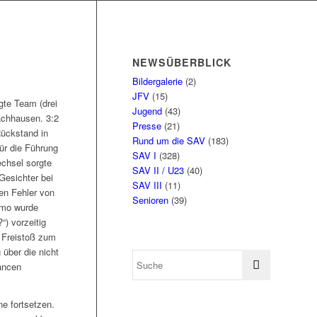
NEWSÜBERBLICK
Bildergalerie
(2)
JFV
(15)
gte Team (drei
Jugend
(43)
achhausen. 3:2
Presse
(21)
Rückstand in
Rund um die SAV
(183)
ür die Führung
SAV I
(328)
echsel sorgte
SAV II / U23
(40)
Gesichter bei
SAV III
(11)
en Fehler von
Senioren
(39)
imo wurde
“) vorzeitig
 Freistoß zum
 über die nicht
ancen
e fortsetzen.