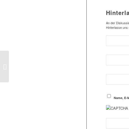
Hinterl
An der Diskussio
Hinterlasse uns
1.Herren Zwei Spiele
daheim /
Schwachhausen & der
HFV kommen
Name, E-M