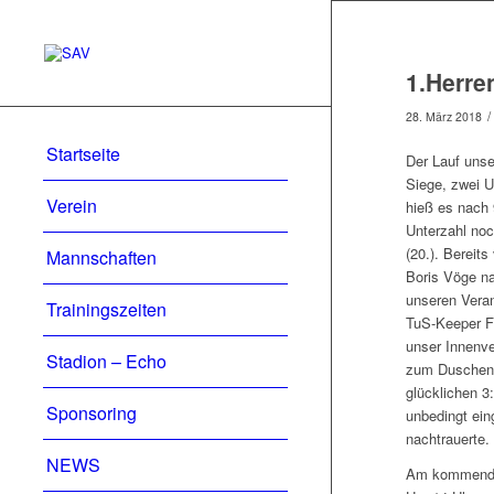
1.Herre
/
28. März 2018
Startseite
Der Lauf unse
Siege, zwei 
Verein
hieß es nach 
Unterzahl noc
(20.). Bereit
Mannschaften
Boris Vöge na
unseren Veran
Trainingszeiten
TuS-Keeper Fe
unser Innenve
Stadion – Echo
zum Duschen g
glücklichen 3
Sponsoring
unbedingt ein
nachtrauerte.
NEWS
Am kommenden 