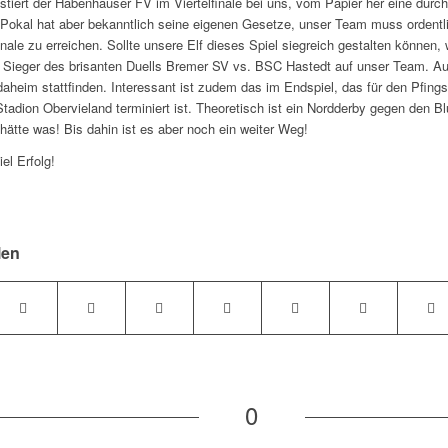
tiert der Habenhauser FV im Viertelfinale bei uns, vom Papier her eine dur
Pokal hat aber bekanntlich seine eigenen Gesetze, unser Team muss ordentl
nale zu erreichen. Sollte unsere Elf dieses Spiel siegreich gestalten können, 
r Sieger des brisanten Duells Bremer SV vs. BSC Hastedt auf unser Team. A
daheim stattfinden. Interessant ist zudem das im Endspiel, das für den Pfing
tadion Obervieland terminiert ist. Theoretisch ist ein Nordderby gegen den B
hätte was! Bis dahin ist es aber noch ein weiter Weg!
iel Erfolg!
!
len
0