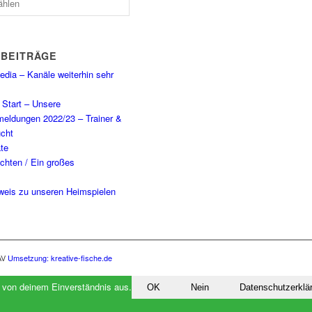
 BEITRÄGE
dia – Kanäle weiterhin sehr
Start – Unsere
eldungen 2022/23 – Trainer &
cht
te
chten / Ein großes
weis zu unseren Heimspielen
AV
Umsetzung: kreative-fische.de
r von deinem Einverständnis aus.
OK
Nein
Datenschutzerklä