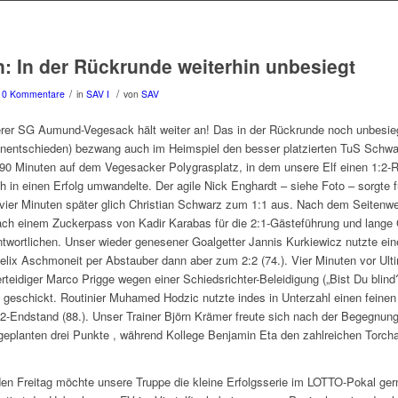
n: In der Rückrunde weiterhin unbesiegt
/
/
0 Kommentare
in
SAV I
von
SAV
rer SG Aumund-Vegesack hält weiter an! Das in der Rückrunde noch unbesie
Unentschieden) bezwang auch im Heimspiel den besser platzierten TuS Schw
90 Minuten auf dem Vegesacker Polygrasplatz, in dem unsere Elf einen 1:2-
h in einen Erfolg umwandelte. Der agile Nick Enghardt – siehe Foto – sorgte f
s vier Minuten später glich Christian Schwarz zum 1:1 aus. Nach dem Seitenw
ch einem Zuckerpass von Kadir Karabas für die 2:1-Gästeführung und lange 
twortlichen. Unser wieder genesener Goalgetter Jannis Kurkiewicz nutzte ein
lix Aschmoneit per Abstauber dann aber zum 2:2 (74.). Vier Minuten vor Ult
rteidiger Marco Prigge wegen einer Schiedsrichter-Beleidigung („Bist Du blind?
eschickt. Routinier Muhamed Hodzic nutzte indes in Unterzahl einen feinen
:2-Endstand (88.). Unser Trainer Björn Krämer freute sich nach der Begegnung
geplanten drei Punkte , während Kollege Benjamin Eta den zahlreichen Torch
Freitag möchte unsere Truppe die kleine Erfolgsserie im LOTTO-Pokal gern