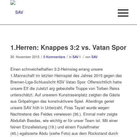
1.Herren: Knappes 3:2 vs. Vatan Spor
/
/
/
30. November 2015
0 Kommentare
in
SAV I
von
SAV
Einen schmeichelhaften 3:2-Heimsieg errang unsere
1.Mannschaft im letzten Heimspiel des Jahres 2015 gegen das
Bremen-Liga-Schlusslicht KSV Vatan Spor. Offensichtlich hatte
unsere Elf die zuletzt arg gebeutelte Truppe von Torben Reiss
unterschätzt. Auf unserem Kunstrasenplatz zeigten die Gäste
aus Gröpelingen das konstruktivere Spiel. Allerdings geriet
unsere SAV früh in Unterzahl, Firas Tayari wurde wegen
Nachtretens des Feldes verwiesen (36.). Einmal mehr zeigte
Abdullah Basdas, wie wichtig er für unser Team ist. Mit einer
feinen Einzelleistung (19.) und einem Foulelfmeter
(45.) egalisierte Abdu (siehe Foto) aus dem Rückstand durch