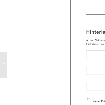
Hinterl
An der Diskussio
Hinterlasse uns
1.Herren: Zwei
Testsiege und ein
Remis vs. Bornreihe
Name, E-M