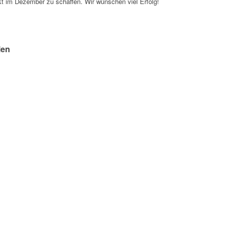
 im Dezember zu schaffen. Wir wünschen viel Erfolg!
!
len