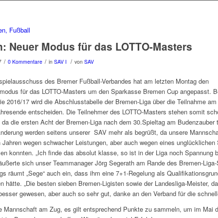
n: Neuer Modus für das LOTTO-Masters
/
/
/
7
0 Kommentare
in
SAV I
von
SAV
spielausschuss des Bremer Fußball-Verbandes hat am letzten Montag den
nsmodus für das LOTTO-Masters um den Sparkasse Bremen Cup angepasst. Be
ie 2016/17 wird die Abschlusstabelle der Bremen-Liga über die Teilnahme am 
hresende entscheiden. Die Teilnehmer des LOTTO-Masters stehen somit schon
 da die ersten Acht der Bremen-Liga nach dem 30.Spieltag am Budenzauber 
Änderung werden seitens unserer SAV mehr als begrüßt, da unsere Mannschaf
n Jahren wegen schwacher Leistungen, aber auch wegen eines unglücklichen 
men konnten. „Ich finde das absolut klasse, so ist in der Liga noch Spannung 
 äußerte sich unser Teammanager Jörg Segerath am Rande des Bremen-Liga
ngs räumt „Sege“ auch ein, dass ihm eine 7+1-Regelung als Qualifikationsgru
en hätte. „Die besten sieben Bremen-Ligisten sowie der Landesliga-Meister, d
besser gewesen, aber auch so sehr gut, danke an den Verband für die schnel
e Mannschaft am Zug, es gilt entsprechend Punkte zu sammeln, um im Mai di