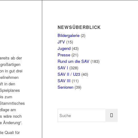
NEWSÜBERBLICK
Bildergalerie
(2)
JFV
(15)
Jugend
(43)
Presse
(21)
reits ab der
Rund um die SAV
(183)
großartigen
SAV I
(328)
 in gut drei
SAV II / U23
(40)
teilnehmen
SAV III
(11)
t in den
Senioren
(39)
Spielplanes
bis zum
-Stammtisches
ndlage am
as wäre noch
le Änderung“.
e Quali für