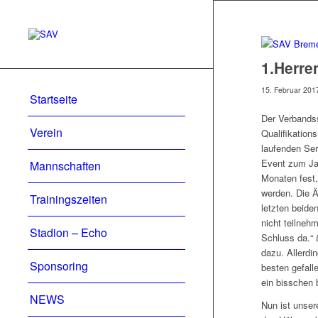
1.Herre
15. Februar 201
Startseite
Der Verbands
Verein
Qualifikatio
laufenden Ser
Event zum Ja
Mannschaften
Monaten fest,
werden. Die 
Trainingszeiten
letzten beide
nicht teilneh
Stadion – Echo
Schluss da.“
dazu. Allerdi
Sponsoring
besten gefall
ein bisschen 
NEWS
Nun ist unser