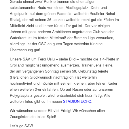
Gerade einmal zwei Punkte trennen die ehemaligen
selbsternannten Reds von einem Abstiegsplatz. Dreh- und
Angelpunkt auf dem grünen Rasen ist weiterhin Routinier Nehat
Shalaj, der mit seinen 36 Lenzen weiterhin recht gut die Fäden im
Mittelfeld zieht und immer für ein Tor gut ist. Der vor einigen
Jahren mit ganz anderen Ambitionen angetretene Club von der
Waterkant ist im tristen Mittelmaß der Bremen-Liga versunken,
allerdings ist der OSC an guten Tagen weiterhin für eine
Überraschung gut!
Unsere SAV um Ferdi Uslu – siehe Bild – möchte die 1:4-Pleite in
Grolland möglichst umgehend ausmerzen. Trainer Jens Heine,
der am vergangenen Sonntag seinen 59. Geburtstag feierte
(Herzlichen Glückwunsch nachträglich!) ist weiterhin
hochmotiviert und möchte mit seinem kleinen, aber feinen Kader
einen weiteren 3-er einfahren. Ob auf Rasen oder auf unserem
Polygrasplatz gespielt wird, entscheidet sich kurzfristig. Alle
weiteren Infos gibt es im neuen
STADION-ECHO
.
Wir wünschen unserer Elf viel Erfolg! Wir wünschen allen
Zaungästen ein tolles Spiel!
Let´s go SAV!