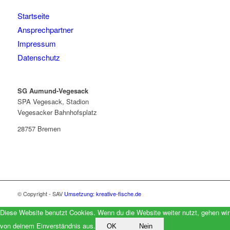
Startseite
Ansprechpartner
Impressum
Datenschutz
SG Aumund-Vegesack
SPA Vegesack, Stadion
Vegesacker Bahnhofsplatz
28757 Bremen
© Copyright - SAV
Umsetzung: kreative-fische.de
Diese Website benutzt Cookies. Wenn du die Website weiter nutzt, gehen wir
von deinem Einverständnis aus.
OK
Nein