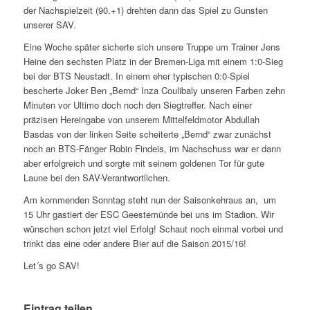
der Nachspielzeit (90.+1) drehten dann das Spiel zu Gunsten
unserer SAV.
Eine Woche später sicherte sich unsere Truppe um Trainer Jens
Heine den sechsten Platz in der Bremen-Liga mit einem 1:0-Sieg
bei der BTS Neustadt. In einem eher typischen 0:0-Spiel
bescherte Joker Ben „Bernd“ Inza Coulibaly unseren Farben zehn
Minuten vor Ultimo doch noch den Siegtreffer. Nach einer
präzisen Hereingabe von unserem Mittelfeldmotor Abdullah
Basdas von der linken Seite scheiterte „Bernd“ zwar zunächst
noch an BTS-Fänger Robin Findeis, im Nachschuss war er dann
aber erfolgreich und sorgte mit seinem goldenen Tor für gute
Laune bei den SAV-Verantwortlichen.
Am kommenden Sonntag steht nun der Saisonkehraus an, um
15 Uhr gastiert der ESC Geestemünde bei uns im Stadion. Wir
wünschen schon jetzt viel Erfolg! Schaut noch einmal vorbei und
trinkt das eine oder andere Bier auf die Saison 2015/16!
Let´s go SAV!
Eintrag teilen