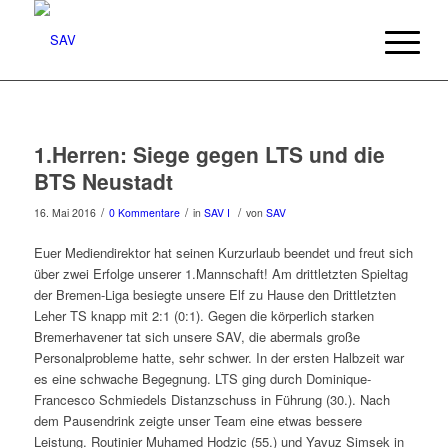
1.Herren: Siege gegen LTS und die
BTS Neustadt
/
/
/
16. Mai 2016
0 Kommentare
in
SAV I
von
SAV
Euer Mediendirektor hat seinen Kurzurlaub beendet und freut sich
über zwei Erfolge unserer 1.Mannschaft! Am drittletzten Spieltag
der Bremen-Liga besiegte unsere Elf zu Hause den Drittletzten
Leher TS knapp mit 2:1 (0:1). Gegen die körperlich starken
Bremerhavener tat sich unsere SAV, die abermals große
Personalprobleme hatte, sehr schwer. In der ersten Halbzeit war
es eine schwache Begegnung. LTS ging durch Dominique-
Francesco Schmiedels Distanzschuss in Führung (30.). Nach
dem Pausendrink zeigte unser Team eine etwas bessere
Leistung. Routinier Muhamed Hodzic (55.) und Yavuz Simsek in