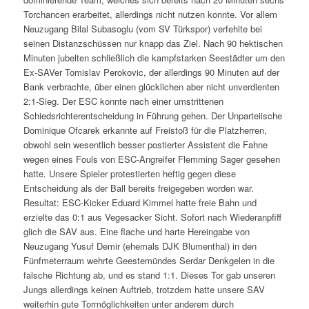
Torchancen erarbeitet, allerdings nicht nutzen konnte. Vor allem
Neuzugang Bilal Subasoglu (vom SV Türkspor) verfehlte bei
seinen Distanzschüssen nur knapp das Ziel. Nach 90 hektischen
Minuten jubelten schließlich die kampfstarken Seestädter um den
Ex-SAVer Tomislav Perokovic, der allerdings 90 Minuten auf der
Bank verbrachte, über einen glücklichen aber nicht unverdienten
2:1-Sieg. Der ESC konnte nach einer umstrittenen
Schiedsrichterentscheidung in Führung gehen. Der Unparteiische
Dominique Ofcarek erkannte auf Freistoß für die Platzherren,
obwohl sein wesentlich besser postierter Assistent die Fahne
wegen eines Fouls von ESC-Angreifer Flemming Sager gesehen
hatte. Unsere Spieler protestierten heftig gegen diese
Entscheidung als der Ball bereits freigegeben worden war.
Resultat: ESC-Kicker Eduard Kimmel hatte freie Bahn und
erzielte das 0:1 aus Vegesacker Sicht. Sofort nach Wiederanpfiff
glich die SAV aus. Eine flache und harte Hereingabe von
Neuzugang Yusuf Demir (ehemals DJK Blumenthal) in den
Fünfmeterraum wehrte Geestemündes Serdar Denkgelen in die
falsche Richtung ab, und es stand 1:1. Dieses Tor gab unseren
Jungs allerdings keinen Auftrieb, trotzdem hatte unsere SAV
weiterhin gute Tormöglichkeiten unter anderem durch