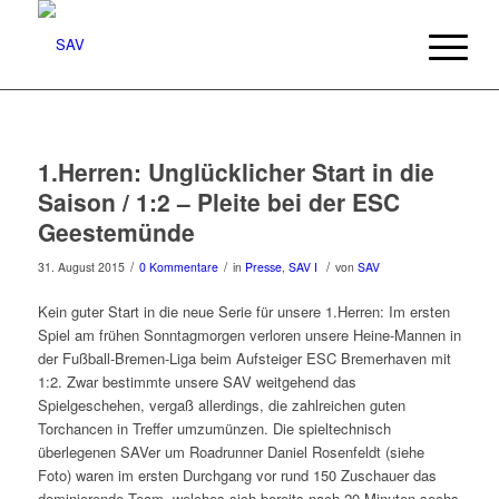
1.Herren: Unglücklicher Start in die
Saison / 1:2 – Pleite bei der ESC
Geestemünde
/
/
/
31. August 2015
0 Kommentare
in
Presse
,
SAV I
von
SAV
Kein guter Start in die neue Serie für unsere 1.Herren: Im ersten
Spiel am frühen Sonntagmorgen verloren unsere Heine-Mannen in
der Fußball-Bremen-Liga beim Aufsteiger ESC Bremerhaven mit
1:2. Zwar bestimmte unsere SAV weitgehend das
Spielgeschehen, vergaß allerdings, die zahlreichen guten
Torchancen in Treffer umzumünzen. Die spieltechnisch
überlegenen SAVer um Roadrunner Daniel Rosenfeldt (siehe
Foto) waren im ersten Durchgang vor rund 150 Zuschauer das
dominierende Team, welches sich bereits nach 20 Minuten sechs