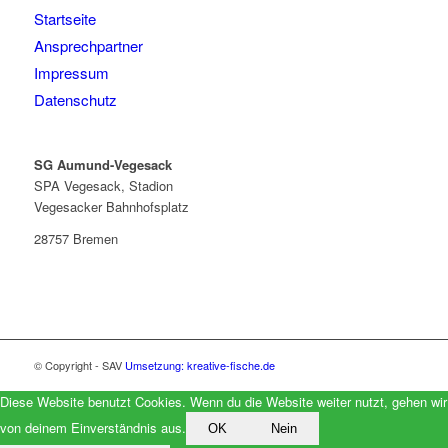
Startseite
Ansprechpartner
Impressum
Datenschutz
SG Aumund-Vegesack
SPA Vegesack, Stadion
Vegesacker Bahnhofsplatz
28757 Bremen
© Copyright - SAV
Umsetzung: kreative-fische.de
Diese Website benutzt Cookies. Wenn du die Website weiter nutzt, gehen wir
von deinem Einverständnis aus.
OK
Nein