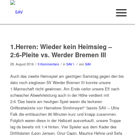
1.Herren: Wieder kein Heimsieg –
2:6-Pleite vs. Werder Bremen III
/
/
/
28. August 2016
0 Kommentare
in
SAV I
von
SAV
Auch das zweite Heimspiel am gestrigen Samstag gegen den bis
dato noch sieglosen SV Werder Bremen III konnte unsere
1.Mannschaft nicht gewinnen. Am Ende verlor unsere Elf nach
schwacher Abwehrleistung auch in der Höhe verdient mit
2:6.“Das beste am heutigen Spiel waren die leckeren
Grillbratwürste von Hannelore Strohmeyer!“ fasste SAV – Ultra
Falk die enttäuschen 90 Minuten kurz und knapp zusammen.
Folglich waren diese in der Halbzeit ausverkauft, unsere Truppe
lag da bereits mit 1:4 hinten. Vier Spieler aus dem Kader des
Drittligisten (Leon Jensen, Onur Capin, Maurice Hehne und Sefa