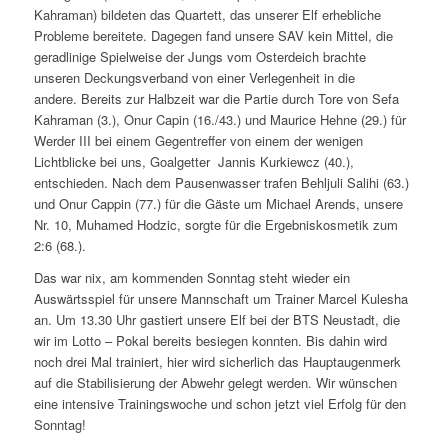
Kahraman) bildeten das Quartett, das unserer Elf erhebliche
Probleme bereitete. Dagegen fand unsere SAV kein Mittel, die
geradlinige Spielweise der Jungs vom Osterdeich brachte
unseren Deckungsverband von einer Verlegenheit in die
andere. Bereits zur Halbzeit war die Partie durch Tore von Sefa
Kahraman (3.), Onur Capin (16./43.) und Maurice Hehne (29.) für
Werder III bei einem Gegentreffer von einem der wenigen
Lichtblicke bei uns, Goalgetter Jannis Kurkiewcz (40.),
entschieden. Nach dem Pausenwasser trafen Behljuli Salihi (63.)
und Onur Cappin (77.) für die Gäste um Michael Arends, unsere
Nr. 10, Muhamed Hodzic, sorgte für die Ergebniskosmetik zum
2:6 (68.).
Das war nix, am kommenden Sonntag steht wieder ein
Auswärtsspiel für unsere Mannschaft um Trainer Marcel Kulesha
an. Um 13.30 Uhr gastiert unsere Elf bei der BTS Neustadt, die
wir im Lotto – Pokal bereits besiegen konnten. Bis dahin wird
noch drei Mal trainiert, hier wird sicherlich das Hauptaugenmerk
auf die Stabilisierung der Abwehr gelegt werden. Wir wünschen
eine intensive Trainingswoche und schon jetzt viel Erfolg für den
Sonntag!