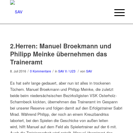
2.Herren: Manuel Broekmann und
Philipp Meinke übernehmen das
Traineramt
/
/
/
8. Juli 2016
0 Kommentare
in
SAV II / U23
von
SAV
Es hat sehr lange gedauert, aber nun ist alles in trockenen
Tüchern. Manuel Broekmann und Philipp Meinke, die zuletzt
beide beim niedersächsischen Bezirksligisten VSK Osterholz-
Scharmbeck kickten, übernehmen das Traineramt im Gespann
bei unserer Reserve und folgen damit auf den Erfolgstrainer Sabri
Mrad. Während Philipp, der noch an einem Kreuzbandriss
laboriert, bei den Spielen die Geschicke von außen leiten
wird, hilft Manuel auf dem Feld als Spielertrainer auf der 6 mit.
Auch die Trainingsarbeit wird geteilt, Manuel übernimmt den