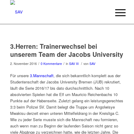
3.Herren: Trainerwechsel bei
unserem Team der Jacobs University
/
/
/
2. November 2016
0 Kommentare
in
SAV III
von
SAV
Für unsere
3.Mannschaft
, die sich bekanntlich komplett aus der
Studentenschaft der Jacobs University Bremen (JUB) rekrutiert,
läuft die Serie 2016/17 bis dato durchschnittlich. Nach 10
absolvierten Spielen hat die Elf um Mauricio Reichenbachs 10
Punkte auf der Habenseite. Zuletzt gelang ein leistungsgerechtes
3:3 beim Polizei SV. Damit belegt die Truppe um Angolwisye
Mwakisu derzeit einen unteren Mittelfeldrang in der Kreisliga C.
Wie zu jeder Serie musste sich die Mannschaft neu formieren,
auch wenn man zu Beginn der laufenden Saison nicht ganz so
viele Abgänge zu verzeichnen hatte, wie die letzten Jahre. Die