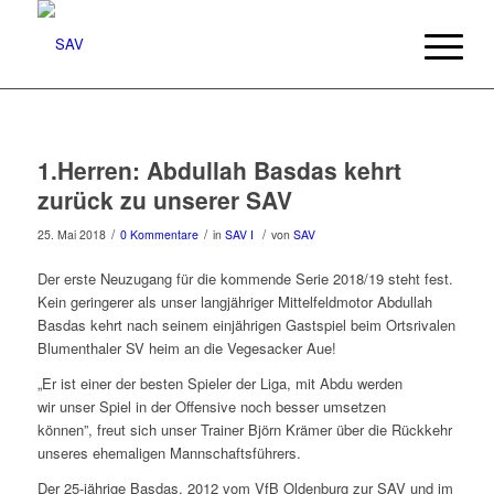
1.Herren: Abdullah Basdas kehrt
zurück zu unserer SAV
/
/
/
25. Mai 2018
0 Kommentare
in
SAV I
von
SAV
Der erste Neuzugang für die kommende Serie 2018/19 steht fest.
Kein geringerer als unser langjähriger Mittelfeldmotor Abdullah
Basdas kehrt nach seinem einjährigen Gastspiel beim Ortsrivalen
Blumenthaler SV heim an die Vegesacker Aue!
„Er ist einer der besten Spieler der Liga, mit Abdu werden
wir unser Spiel in der Offensive noch besser umsetzen
können”, freut sich unser Trainer Björn Krämer über die Rückkehr
unseres ehemaligen Mannschaftsführers.
Der 25-jährige Basdas, 2012 vom VfB Oldenburg zur SAV und im