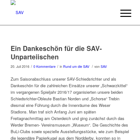
Ein Dankeschön für die SAV-
Unparteiischen
/
/
/
20. Juli 2016
0 Kommentare
in
Rund um die SAV
von
SAV
Zum Saisonabschluss unserer SAV-Schiedsrichter und als
Dankeschön für die zahlreichen Einsätze unserer „Schwarzkittel“
im vergangenen Spieljahr 2016/17 organisierten unsere beiden
Schiedsrichter-Obleute Bastian Norden und „Schorse“ Trebin
diesmal eine Führung durch die Innenräume des Weser
Stadions. Man traf sich Anfang Juni am späten
Freitagnachmittag am Osterdeich und ging zunächst durch das
Werder Bremen- Vereinsmuseum „Wuseum“. Die Geschichte des
BuLi-Clubs sowie spezielle Ausstellungsstücke, wie zum Beispiel
die legendäre Papierkugel aus dem Nordderby, konnten so in