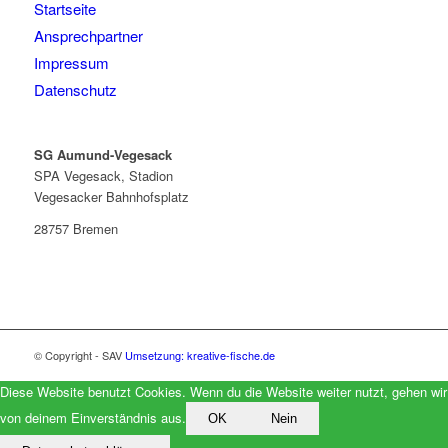
Startseite
Ansprechpartner
Impressum
Datenschutz
SG Aumund-Vegesack
SPA Vegesack, Stadion
Vegesacker Bahnhofsplatz
28757 Bremen
© Copyright - SAV
Umsetzung: kreative-fische.de
Diese Website benutzt Cookies. Wenn du die Website weiter nutzt, gehen wir
von deinem Einverständnis aus.
OK
Nein