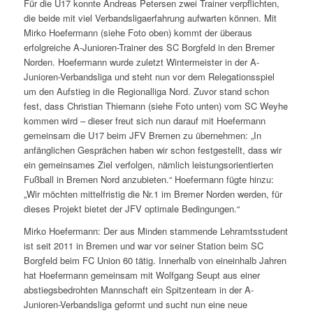
Für die U17 konnte Andreas Petersen zwei Trainer verpflichten,
die beide mit viel Verbandsligaerfahrung aufwarten können. Mit
Mirko Hoefermann (siehe Foto oben) kommt der überaus
erfolgreiche A-Junioren-Trainer des SC Borgfeld in den Bremer
Norden. Hoefermann wurde zuletzt Wintermeister in der A-
Junioren-Verbandsliga und steht nun vor dem Relegationsspiel
um den Aufstieg in die Regionalliga Nord. Zuvor stand schon
fest, dass Christian Thiemann (siehe Foto unten) vom SC Weyhe
kommen wird – dieser freut sich nun darauf mit Hoefermann
gemeinsam die U17 beim JFV Bremen zu übernehmen: „In
anfänglichen Gesprächen haben wir schon festgestellt, dass wir
ein gemeinsames Ziel verfolgen, nämlich leistungsorientierten
Fußball in Bremen Nord anzubieten.“ Hoefermann fügte hinzu:
„Wir möchten mittelfristig die Nr.1 im Bremer Norden werden, für
dieses Projekt bietet der JFV optimale Bedingungen.“
Mirko Hoefermann: Der aus Minden stammende Lehramtsstudent
ist seit 2011 in Bremen und war vor seiner Station beim SC
Borgfeld beim FC Union 60 tätig. Innerhalb von eineinhalb Jahren
hat Hoefermann gemeinsam mit Wolfgang Seupt aus einer
abstiegsbedrohten Mannschaft ein Spitzenteam in der A-
Junioren-Verbandsliga geformt und sucht nun eine neue