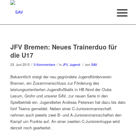
JFV Bremen: Neues Trainerduo für
die U17
/
/
/
23. Juni 2015
0 Kommentare
in
JFV
,
Jugend
von
SAV
Bekanntlich steigt der neu gegründete Jugendförderverein
Bremen, ein Zusammenschluss zur Förderung des
leistungsorientierten Jugendfußballs in HB-Nord der Clubs
Lesum, Grohn und unserer SAV, zur neuen Serie in den
Spielbetrieb ein. Jugendleiter Andreas Petersen hat dazu bis dato
fünf Teams gemeldet. Neben einer C-Juniorenmannschaft
nehmen auch jeweils zwei B- und A-Juniorenmannschaften den
Kampf um Punkte auf. An einer zweiten C-Juniorentruppe wird
derzeit noch gearbeitet.