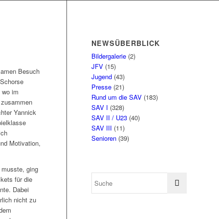
NEWSÜBERBLICK
Bildergalerie
(2)
JFV
(15)
samen Besuch
Jugend
(43)
 Schorse
Presse
(21)
, wo im
Rund um die SAV
(183)
er zusammen
SAV I
(328)
chter Yannick
SAV II / U23
(40)
ielklasse
SAV III
(11)
ich
Senioren
(39)
nd Motivation,
 musste, ging
ets für die
nte. Dabei
ich nicht zu
zdem