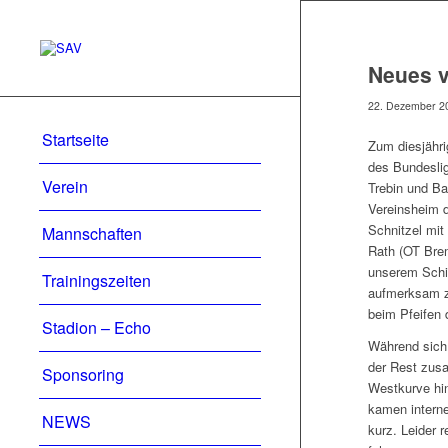
Neues v
22. Dezember 2
Startseite
Zum diesjähri
des Bundesli
Verein
Trebin und Ba
Vereinsheim d
Schnitzel mit
Mannschaften
Rath (OT Brem
unserem Schir
Trainingszeiten
aufmerksam z
beim Pfeifen 
Stadion – Echo
Während sich 
der Rest zus
Sponsoring
Westkurve hin
kamen interne
NEWS
kurz. Leider 