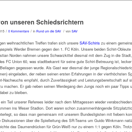
on unseren Schiedsrichtern
/
/
/
015
0 Kommentare
in
Rund um die SAV
von
SAV
gen weihnachtlichen Treffen trafen sich unsere
SAV-Schiris
zu einem gemein
gaspiels Werder Bremen gegen den 1. FC Köln. Unsere beiden Schiri-Obleute
stian Norden nahmen unsere Schwarzkittel diesmal mit dem Zug in die Stadt
es FC Union 60, was stadtbekannt für seine gute Schiri-Betreuung ist, leck
 Beilagen gegessen wurde. Als Gast war diesmal der junge Regionalschiedsri
en) eingeladen, der neben seinen ersten Erfahrungen in der vierthöchsten Sp
i-Nachwuchs empfahl, durch Zuverlässigkeit und Leistungsbereitschaft auf s
u machen. Er gab neben seinen Werdegang den Jungs noch ein paar Tipps u
dabei zu bleiben.
ein Teil unserer Referees leider nach dem Mittagessen wieder verabschieden
ammen ins Weser Stadion. Dort waren schon zusammenhängende Sitzplatztick
terlegt, so dass man gemeinsam mit unserem Bundesligisten mit fiebern kon
 Diskussionen über die Spielleitung des SR-Teams um Guido Winkmann natürl
reichte das Daumendrücken für Grün-Weiß nur zu einem 1:1 gegen Köln. Trot