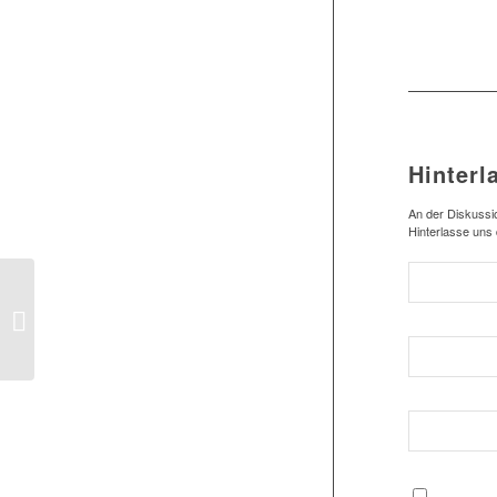
Hinterl
An der Diskussio
Hinterlasse uns
Ballpakete zu
Weihnachten für alle
Clubs