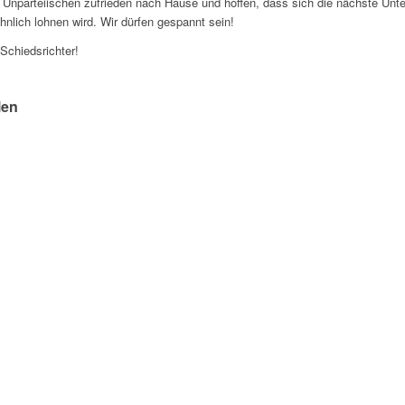
 Unparteiischen zufrieden nach Hause und hoffen, dass sich die nächste Un
hnlich lohnen wird. Wir dürfen gespannt sein!
Schiedsrichter!
len