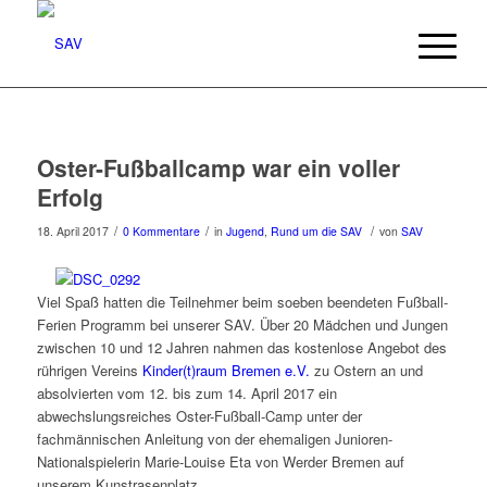
Oster-Fußballcamp war ein voller
Erfolg
/
/
/
18. April 2017
0 Kommentare
in
Jugend
,
Rund um die SAV
von
SAV
Viel Spaß hatten die Teilnehmer beim soeben beendeten Fußball-
Ferien Programm bei unserer SAV. Über 20 Mädchen und Jungen
zwischen 10 und 12 Jahren nahmen das kostenlose Angebot des
rührigen Vereins
Kinder(t)raum Bremen e.V.
zu Ostern an und
absolvierten vom 12. bis zum 14. April 2017 ein
abwechslungsreiches Oster-Fußball-Camp unter der
fachmännischen Anleitung von der ehemaligen Junioren-
Nationalspielerin Marie-Louise Eta von Werder Bremen auf
unserem Kunstrasenplatz.