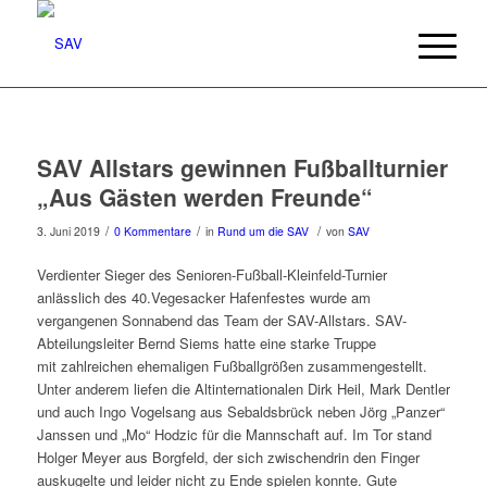
SAV Allstars gewinnen Fußballturnier
„Aus Gästen werden Freunde“
/
/
/
3. Juni 2019
0 Kommentare
in
Rund um die SAV
von
SAV
Verdienter Sieger des Senioren-Fußball-Kleinfeld-Turnier
anlässlich des 40.Vegesacker Hafenfestes wurde am
vergangenen Sonnabend das Team der SAV-Allstars. SAV-
Abteilungsleiter Bernd Siems hatte eine starke Truppe
mit zahlreichen ehemaligen Fußballgrößen zusammengestellt.
Unter anderem liefen die Altinternationalen Dirk Heil, Mark Dentler
und auch Ingo Vogelsang aus Sebaldsbrück neben Jörg „Panzer“
Janssen und „Mo“ Hodzic für die Mannschaft auf. Im Tor stand
Holger Meyer aus Borgfeld, der sich zwischendrin den Finger
auskugelte und leider nicht zu Ende spielen konnte. Gute