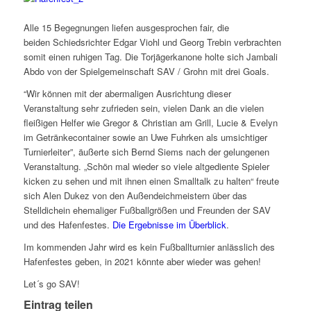
Alle 15 Begegnungen liefen ausgesprochen fair, die
beiden Schiedsrichter Edgar Viohl und Georg Trebin verbrachten
somit einen ruhigen Tag. Die Torjägerkanone holte sich Jambali
Abdo von der Spielgemeinschaft SAV / Grohn mit drei Goals.
“Wir können mit der abermaligen Ausrichtung dieser
Veranstaltung sehr zufrieden sein, vielen Dank an die vielen
fleißigen Helfer wie Gregor & Christian am Grill, Lucie & Evelyn
im Getränkecontainer sowie an Uwe Fuhrken als umsichtiger
Turnierleiter”, äußerte sich Bernd Siems nach der gelungenen
Veranstaltung. „Schön mal wieder so viele altgediente Spieler
kicken zu sehen und mit ihnen einen Smalltalk zu halten“ freute
sich Alen Dukez von den Außendeichmeistern über das
Stelldichein ehemaliger Fußballgrößen und Freunden der SAV
und des Hafenfestes.
Die Ergebnisse im Überblick
.
Im kommenden Jahr wird es kein Fußballturnier anlässlich des
Hafenfestes geben, in 2021 könnte aber wieder was gehen!
Let´s go SAV!
Eintrag teilen