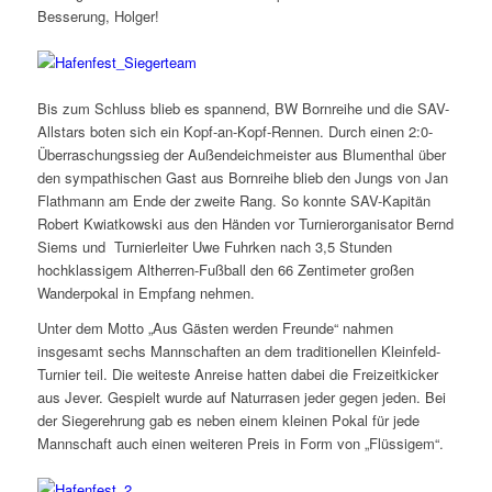
Besserung, Holger!
Bis zum Schluss blieb es spannend, BW Bornreihe und die SAV-
Allstars boten sich ein Kopf-an-Kopf-Rennen. Durch einen 2:0-
Überraschungssieg der Außendeichmeister aus Blumenthal über
den sympathischen Gast aus Bornreihe blieb den Jungs von Jan
Flathmann am Ende der zweite Rang. So konnte SAV-Kapitän
Robert Kwiatkowski aus den Händen vor Turnierorganisator Bernd
Siems und Turnierleiter Uwe Fuhrken nach 3,5 Stunden
hochklassigem Altherren-Fußball den 66 Zentimeter großen
Wanderpokal in Empfang nehmen.
Unter dem Motto „Aus Gästen werden Freunde“ nahmen
insgesamt sechs Mannschaften an dem traditionellen Kleinfeld-
Turnier teil. Die weiteste Anreise hatten dabei die Freizeitkicker
aus Jever. Gespielt wurde auf Naturrasen jeder gegen jeden. Bei
der Siegerehrung gab es neben einem kleinen Pokal für jede
Mannschaft auch einen weiteren Preis in Form von „Flüssigem“.