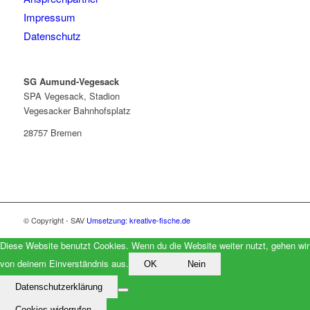
Impressum
Datenschutz
SG Aumund-Vegesack
SPA Vegesack, Stadion
Vegesacker Bahnhofsplatz
28757 Bremen
© Copyright - SAV
Umsetzung: kreative-fische.de
Diese Website benutzt Cookies. Wenn du die Website weiter nutzt, gehen wir
von deinem Einverständnis aus.
OK
Nein
Datenschutzerklärung
Cookies widerrufen