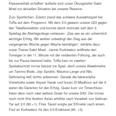
Klassenerhalt schaffen“ äußerte sich unser Übungsleiter Sabri
Mrad zur aktuellen Situation bei unserer Reserve.
Zum Sportlichen: Zuletzt stand das schwere Auswärtsspiel bei
TuRa auf dem Programm. Mit dem 3:0 gewann unsere U23 gegen
den Tabellensiebten und konnte damit erstmals seit dem 2.
Spieltag die Abstiegsränge verlassen. „Das war es ein unheimlich
wichtiger Erfolg. Wir wollten unbedingt den Sieg aus der
vergangenen Woche gegen Weyhe bestätigen“, erklärte dazu
unser Trainer Sabri Mrad . Jannis Kurkiewicz eröffnete den
Torreigen in der 11. Minute mit der verdienten Führung, der auch
bis zur Pause bestand hatte. TuRa kam im zweiten
Spielabschnitt immer besser ins Spiel, doch unsere Abwehrreihe
um Tammo Bode, Jojo Spratte, Maurice Lange und Nils
Dettmering ließ nichts anbrennen. Gerade die bärenstarke
Viererkette sowie Veysel Yasak und Issam El-Madhoun auf der 6
waren die Garanten für den Erfolg. Quasi kurz vor Toreschluss
fielen dann noch zwei weitere Goals für unsere SAV. Der immer
noch nicht fitte Ibrahim Aslan erhöhte nach Vorarbeit von Seliman
Yar auf 2:0 (90.+1). Firas Tayari sorgte per Elfmeter nach einem
Foul an Kurkiewicz für den 3:0-Endstand (90. +3).