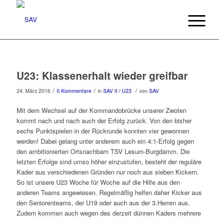
U23: Klassenerhalt wieder greifbar
/
/
/
24. März 2016
0 Kommentare
in
SAV II / U23
von
SAV
Mit dem Wechsel auf der Kommandobrücke unserer Zwoten
kommt nach und nach auch der Erfolg zurück. Von den bisher
sechs Punktspielen in der Rückrunde konnten vier gewonnen
werden! Dabei gelang unter anderem auch ein 4:1-Erfolg gegen
den ambitionierten Ortsnachbarn TSV Lesum-Burgdamm. Die
letzten Erfolge sind umso höher einzustufen, besteht der reguläre
Kader aus verschiedenen Gründen nur noch aus sieben Kickern.
So ist unsere U23 Woche für Woche auf die Hilfe aus den
anderen Teams angewiesen. Regelmäßig helfen daher Kicker aus
den Seniorenteams, der U19 oder auch aus der 3.Herren aus.
Zudem kommen auch wegen des derzeit dünnen Kaders mehrere