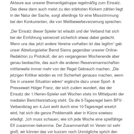
Akteure aus unserer Bremenligatruppe regelmäßig zum Einsatz.
Das diese dann auch meist zu den stärksten Kickern zählen liegt
in der Natur der Sache, sorgt allerdings für eine Missstimmung
bei den Konkurrenten, die von Wettbewerbsverzerrung sprechen.
„Der Einsatz dieser Spieler ist erlaubt und der Verband hat sich
bei der Einführung seinerzeit sicherlich etwas dabei gedacht.
Wenn uns das jetzt andere Vereine vorhalten ist das legitim“ gab
unser Abteilungsleiter Bernd Siems gegenüber unserer Online-
Redaktion zu Protokoll, der am vergangenen Wochenende aber
genau beobachte, das auch die anderen Reservemannschaften
mittlerweile immer mehr von der Regel Gebrauch machen. „Die
jetzigen Kritiker würden es mit Sicherheit genauso machen, wenn
Sie in unserer Situation wären“ ergänzte dazu unser Sport- &
Pressewart Holger Franz, der sich zudem wundert, das der
Einsatz der 1.Herren-Spieler seit Wochen stets im Mittelpunkt der
medialen Berichterstattung steht. Da die 5-Tagesregel beim BFV-
Verbandstag am 4.Juni wohl durch eine 10-Tagesregel ersetzt
wird, hat sich die ganze Problematik aber in Kürze sowieso
erledigt. „Ich muss schauen, wie ich jede Woche eine spielfähige
Elf zusammen bekomme. Der Zusammenhalt im Verein ist sehr
groß, wir können das vor kurzem noch Unmögliche sprich den