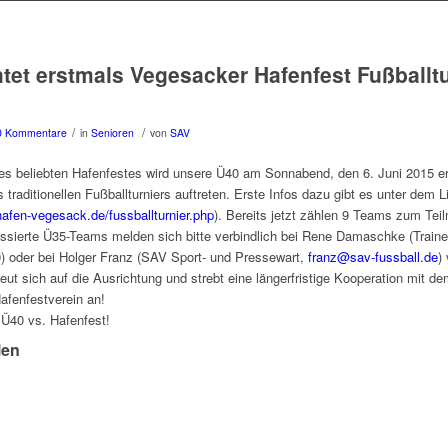
htet erstmals Vegesacker Hafenfest Fußballtu
/
/
0 Kommentare
in
Senioren
von
SAV
s beliebten Hafenfestes wird unsere Ü40 am Sonnabend, den 6. Juni 2015 er
 traditionellen Fußballturniers auftreten. Erste Infos dazu gibt es unter dem L
hafen-vegesack.de/fussballturnier.php
). Bereits jetzt zählen 9 Teams zum Tei
essierte Ü35-Teams melden sich bitte verbindlich bei Rene Damaschke (Train
 oder bei Holger Franz (SAV Sport- und Pressewart,
franz@sav-fussball.de
)
eut sich auf die Ausrichtung und strebt eine längerfristige Kooperation mit 
fenfestverein an!
Ü40 vs. Hafenfest!
len