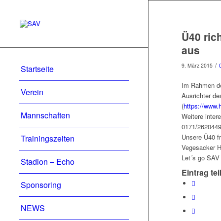
Ü40 ric
aus
/
9. März 2015
Startseite
Im Rahmen de
Verein
Ausrichter des
(
https://www.
Mannschaften
Weitere inter
0171/2620449)
Unsere Ü40 fr
Trainingszeiten
Vegesacker Ha
Let´s go SAV 
Stadion – Echo
Eintrag tei
Sponsoring
NEWS