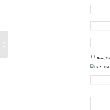
SAV U23 dominiert 5.
vereinsinternes
Hallenturnier der SAV –
Fußball...
Name, E-M
*