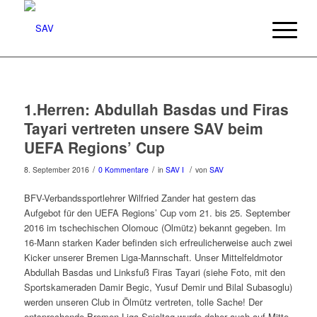
1.Herren: Abdullah Basdas und Firas
Tayari vertreten unsere SAV beim
UEFA Regions’ Cup
/
/
/
8. September 2016
0 Kommentare
in
SAV I
von
SAV
BFV-Verbandssportlehrer Wilfried Zander hat gestern das
Aufgebot für den UEFA Regions’ Cup vom 21. bis 25. September
2016 im tschechischen Olomouc (Olmütz) bekannt gegeben. Im
16-Mann starken Kader befinden sich erfreulicherweise auch zwei
Kicker unserer Bremen Liga-Mannschaft. Unser Mittelfeldmotor
Abdullah Basdas und Linksfuß Firas Tayari (siehe Foto, mit den
Sportskameraden Damir Begic, Yusuf Demir und Bilal Subasoglu)
werden unseren Club in Ölmütz vertreten, tolle Sache! Der
entsprechende Bremen-Liga-Spieltag wurde daher auch auf Mitte