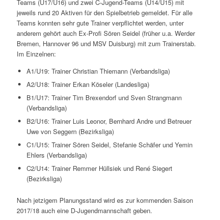
Teams (U17/U16) und zwei C-Jugend-Teams (U14/U15) mit
jeweils rund 20 Aktiven für den Spielbetrieb gemeldet. Für alle
Teams konnten sehr gute Trainer verpflichtet werden, unter
anderem gehört auch Ex-Profi Sören Seidel (früher u.a. Werder
Bremen, Hannover 96 und MSV Duisburg) mit zum Trainerstab.
Im Einzelnen:
A1/U19: Trainer Christian Thiemann (Verbandsliga)
A2/U18: Trainer Erkan Köseler (Landesliga)
B1/U17: Trainer Tim Brexendorf und Sven Strangmann
(Verbandsliga)
B2/U16: Trainer Luis Leonor, Bernhard Andre und Betreuer
Uwe von Seggern (Bezirksliga)
C1/U15: Trainer Sören Seidel, Stefanie Schäfer und Yemin
Ehlers (Verbandsliga)
C2/U14: Trainer Remmer Hüllsiek und René Siegert
(Bezirksliga)
Nach jetzigem Planungsstand wird es zur kommenden Saison
2017/18 auch eine D-Jugendmannschaft geben.