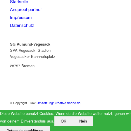
Startseite
Ansprechpartner
Impressum
Datenschutz
SG Aumund-Vegesack
SPA Vegesack, Stadion
Vegesacker Bahnhofsplatz
28757 Bremen
© Copyright - SAV
Umsetzung: kreative-fische.de
Diese Website benutzt Cookies. Wenn du die Website weiter nutzt, gehen wir
von deinem Einverständnis aus.
OK
Nein
Datenschutzerklärung