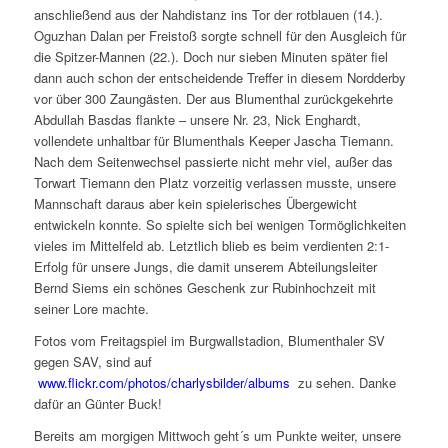
anschließend aus der Nahdistanz ins Tor der rotblauen (14.).
Oguzhan Dalan per Freistoß sorgte schnell für den Ausgleich für
die Spitzer-Mannen (22.). Doch nur sieben Minuten später fiel
dann auch schon der entscheidende Treffer in diesem Nordderby
vor über 300 Zaungästen. Der aus Blumenthal zurückgekehrte
Abdullah Basdas flankte – unsere Nr. 23, Nick Enghardt,
vollendete unhaltbar für Blumenthals Keeper Jascha Tiemann.
Nach dem Seitenwechsel passierte nicht mehr viel, außer das
Torwart Tiemann den Platz vorzeitig verlassen musste, unsere
Mannschaft daraus aber kein spielerisches Übergewicht
entwickeln konnte. So spielte sich bei wenigen Tormöglichkeiten
vieles im Mittelfeld ab. Letztlich blieb es beim verdienten 2:1-
Erfolg für unsere Jungs, die damit unserem Abteilungsleiter
Bernd Siems ein schönes Geschenk zur Rubinhochzeit mit
seiner Lore machte.
Fotos vom Freitagspiel im Burgwallstadion, Blumenthaler SV
gegen SAV, sind auf
www.flickr.com/photos/charlysbilder/albums
zu sehen. Danke
dafür an Günter Buck!
Bereits am morgigen Mittwoch geht´s um Punkte weiter, unsere