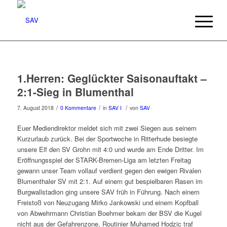
1.Herren: Geglückter Saisonauftakt –
2:1-Sieg in Blumenthal
/
/
/
7. August 2018
0 Kommentare
in
SAV I
von
SAV
Euer Mediendirektor meldet sich mit zwei Siegen aus seinem
Kurzurlaub zurück. Bei der Sportwoche in Ritterhude besiegte
unsere Elf den SV Grohn mit 4:0 und wurde am Ende Dritter. Im
Eröffnungsspiel der STARK-Bremen-Liga am letzten Freitag
gewann unser Team vollauf verdient gegen den ewigen Rivalen
Blumenthaler SV mit 2:1. Auf einem gut bespielbaren Rasen im
Burgwallstadion ging unsere SAV früh in Führung. Nach einem
Freistoß von Neuzugang Mirko Jankowski und einem Kopfball
von Abwehrmann Christian Boehmer bekam der BSV die Kugel
nicht aus der Gefahrenzone, Routinier Muhamed Hodzic traf