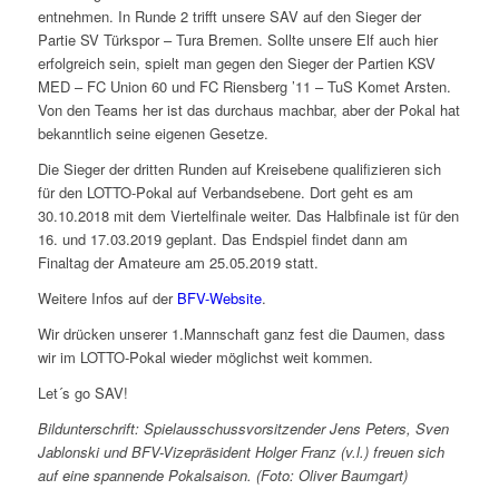
entnehmen. In Runde 2 trifft unsere SAV auf den Sieger der
Partie SV Türkspor – Tura Bremen. Sollte unsere Elf auch hier
erfolgreich sein, spielt man gegen den Sieger der Partien KSV
MED – FC Union 60 und FC Riensberg ’11 – TuS Komet Arsten.
Von den Teams her ist das durchaus machbar, aber der Pokal hat
bekanntlich seine eigenen Gesetze.
Die Sieger der dritten Runden auf Kreisebene qualifizieren sich
für den LOTTO-Pokal auf Verbandsebene. Dort geht es am
30.10.2018 mit dem Viertelfinale weiter. Das Halbfinale ist für den
16. und 17.03.2019 geplant. Das Endspiel findet dann am
Finaltag der Amateure am 25.05.2019 statt.
Weitere Infos auf der
BFV-Website
.
Wir drücken unserer 1.Mannschaft ganz fest die Daumen, dass
wir im LOTTO-Pokal wieder möglichst weit kommen.
Let´s go SAV!
Bildunterschrift: Spielausschussvorsitzender Jens Peters, Sven
Jablonski und BFV-Vizepräsident Holger Franz (v.l.) freuen sich
auf eine spannende Pokalsaison. (Foto: Oliver Baumgart)