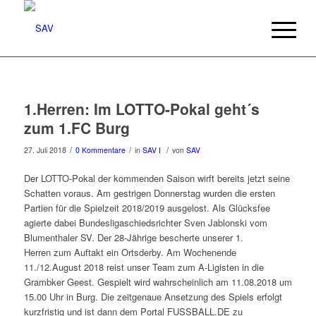
1.Herren: Im LOTTO-Pokal geht´s
zum 1.FC Burg
/
/
/
27. Juli 2018
0 Kommentare
in
SAV I
von
SAV
Der LOTTO-Pokal der kommenden Saison wirft bereits jetzt seine
Schatten voraus. Am gestrigen Donnerstag wurden die ersten
Partien für die Spielzeit 2018/2019 ausgelost. Als Glücksfee
agierte dabei Bundesligaschiedsrichter Sven Jablonski vom
Blumenthaler SV. Der 28-Jährige bescherte unserer 1.
Herren zum Auftakt ein Ortsderby. Am Wochenende
11./12.August 2018 reist unser Team zum A-Ligisten in die
Grambker Geest. Gespielt wird wahrscheinlich am 11.08.2018 um
15.00 Uhr in Burg. Die zeitgenaue Ansetzung des Spiels erfolgt
kurzfristig und ist dann dem Portal FUSSBALL.DE zu