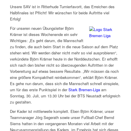
Unsere SAV ist in Ritterhude Turnierfavorit, das Erreichen des
Halbfinales ist Pflicht! Wir wünschen für beide Auftritte viel
Erfolg!
Für unseren neuen Übungsleiter Björn
Krämer ist dieses Wochenende ein sehr
Wichtiges: „Es geht darum, die Mannschaft
zu finden, die auch beim Start in die neue Saison auf dem Platz
stehen wird. Wir werden daher nicht mehr so viel ausprobieren“,
verkündete Björn Krämer heute in der Norddeutschen. Er erhofft
sich nach den bisher nicht so überzeugenden Auftritten in der
Vorbereitung auf etwas bessere Resultate. „Wir müssen da noch
eine größere Kompaktheit reinbekommen“, erklärt Björn Krämer.
Es gehe nun darum, dass sich die Mannschaft schnell einspiele,
um für das erste Punktspiel in der
Stark Bremen-Liga
am
Sonntag, 30. Juli, um 13.30 Uhr bei der BTS Neustadt erfolgreich
zu gestalten.
Der Kader ist mittlerweile komplett. Eben Björn Krämer, unser
Teammanager Jörg Segerath sowie unser Fußball-Chef Bernd
Siems hatten in den vergangenen Monaten viel Arbeit mit der
Neuzusammenstellung des Kaders, im Ergebnis hat sich dieses