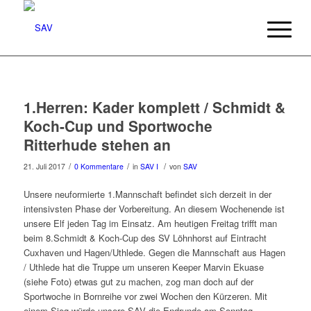
1.Herren: Kader komplett / Schmidt &
Koch-Cup und Sportwoche
Ritterhude stehen an
/
/
/
21. Juli 2017
0 Kommentare
in
SAV I
von
SAV
Unsere neuformierte 1.Mannschaft befindet sich derzeit in der
intensivsten Phase der Vorbereitung. An diesem Wochenende ist
unsere Elf jeden Tag im Einsatz. Am heutigen Freitag trifft man
beim 8.Schmidt & Koch-Cup des SV Löhnhorst auf Eintracht
Cuxhaven und Hagen/Uthlede. Gegen die Mannschaft aus Hagen
/ Uthlede hat die Truppe um unseren Keeper Marvin Ekuase
(siehe Foto) etwas gut zu machen, zog man doch auf der
Sportwoche in Bornreihe vor zwei Wochen den Kürzeren. Mit
einem Sieg würde unsere SAV die Endrunde am Sonntag