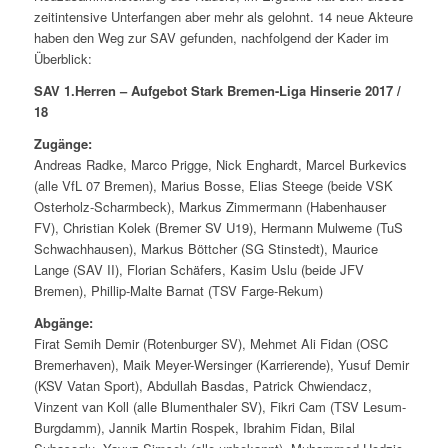
zeitintensive Unterfangen aber mehr als gelohnt. 14 neue Akteure
haben den Weg zur SAV gefunden, nachfolgend der Kader im
Überblick:
SAV 1.Herren – Aufgebot Stark Bremen-Liga Hinserie 2017 /
18
Zugänge:
Andreas Radke, Marco Prigge, Nick Enghardt, Marcel Burkevics
(alle VfL 07 Bremen), Marius Bosse, Elias Steege (beide VSK
Osterholz-Scharmbeck), Markus Zimmermann (Habenhauser
FV), Christian Kolek (Bremer SV U19), Hermann Mulweme (TuS
Schwachhausen), Markus Böttcher (SG Stinstedt), Maurice
Lange (SAV II), Florian Schäfers, Kasim Uslu (beide JFV
Bremen), Phillip-Malte Barnat (TSV Farge-Rekum)
Abgänge:
Firat Semih Demir (Rotenburger SV), Mehmet Ali Fidan (OSC
Bremerhaven), Maik Meyer-Wersinger (Karrierende), Yusuf Demir
(KSV Vatan Sport), Abdullah Basdas, Patrick Chwiendacz,
Vinzent van Koll (alle Blumenthaler SV), Fikri Cam (TSV Lesum-
Burgdamm), Jannik Martin Rospek, Ibrahim Fidan, Bilal