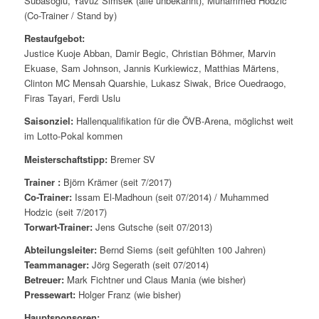
Subasoglu, Yavuz Simsek (alle unbekannt), Muhammed Hodzic
(Co-Trainer / Stand by)
Restaufgebot:
Justice Kuoje Abban, Damir Begic, Christian Böhmer, Marvin
Ekuase, Sam Johnson, Jannis Kurkiewicz, Matthias Märtens,
Clinton MC Mensah Quarshie, Lukasz Siwak, Brice Ouedraogo,
Firas Tayari, Ferdi Uslu
Saisonziel:
Hallenqualifikation für die ÖVB-Arena, möglichst weit
im Lotto-Pokal kommen
Meisterschaftstipp:
Bremer SV
Trainer :
Björn Krämer (seit 7/2017)
Co-Trainer:
Issam El-Madhoun (seit 07/2014) / Muhammed
Hodzic (seit 7/2017)
Torwart-Trainer:
Jens Gutsche (seit 07/2013)
Abteilungsleiter:
Bernd Siems (seit gefühlten 100 Jahren)
Teammanager:
Jörg Segerath (seit 07/2014)
Betreuer:
Mark Fichtner und Claus Mania (wie bisher)
Pressewart:
Holger Franz (wie bisher)
Hauptsponsoren: