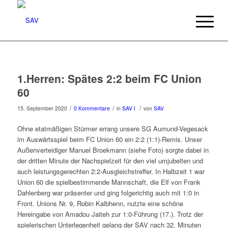
1.Herren: Spätes 2:2 beim FC Union
60
/
/
/
15. September 2020
0 Kommentare
in
SAV I
von
SAV
Ohne etatmäßigen Stürmer errang unsere SG Aumund-Vegesack
im Auswärtsspiel beim FC Union 60 ein 2:2 (1:1)-Remis. Unser
Außenverteidiger Manuel Broekmann (siehe Foto) sorgte dabei in
der dritten Minute der Nachspielzeit für den viel umjubelten und
auch leistungsgerechten 2:2-Ausgleichstreffer. In Halbzeit 1 war
Union 60 die spielbestimmende Mannschaft, die Elf von Frank
Dahlenberg war präsenter und ging folgerichtig auch mit 1:0 in
Front. Unions Nr. 9, Robin Kalbhenn, nutzte eine schöne
Hereingabe von Amadou Jaiteh zur 1:0-Führung (17.). Trotz der
spielerischen Unterlegenheit gelang der SAV nach 32. Minuten