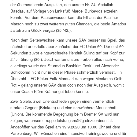
der überraschende Ausgleich, den unsere Nr. 24, Abdullah
Basdas, auf Vorlage von Linksfuß Marcel Burkevics erzielen
konnte. Vor dem Pausenwasser kam die Elf aus der Pauliner
Marsch noch zu zwei weiteren guten Chancen, die beide Amadou
Jaiteh zum Glück vergab (35./42.).
Nach dem Seitenwechsel kam unsere SAV besser ins Spiel, das
nächste Tor erzielte aber zunächst der FC Union 60. Der erst 60
Sekunden zuvor eingewechselte Hendrik Suling traf per Kopf zur
2:1.-Führung (80.). Jetzt warfen unsere Farben alles nach vorne,
allerdings wurde das Sturmduo Bashkim Toski und Alexander
Schlobohm nicht nur in dieser Phase schmerzlich vermisst. In
Überzahl – FC-Kicker Falk Marquart sah wegen Meckerns Gelb-
Rot – gelang unserer SAV dann doch noch der Ausgleich, womit
unser Coach Björn Krämer gut leben konnte.
Zwei Spiele, zwei Unentschieden gegen einen vermeintlich
starken Gegner (Brinkum) und eine schwächere Mannschaft
(Union). Die kommende Begegnung beim Bremer SV wird nun
zeigen, wo unsere Truppe leistungsmäßig einzuordnen ist.
Angepfiffen wir das Spiel am 19.9.2020 um 13.00 Uhr auf dem
Panzenberg. Wir wünschen eine intensive Trainingswoche und für