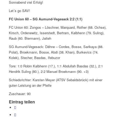
Sonnabend viel Erfolg!
Let´s go SAV!
FC Union 60 – SG Aumund-Vegesack 2:2 (1:1)
FC Union 60: Zongos – Löschner, Marquard, Rother (68. Ochse),
Kirsch, Ordenewitz, Isserstedt, Bertram, Kalbhenn (79. Suling),
Raub (60. Biermann), Jaiteh
SG Aumund-Vegesack: Dähne – Cordes, Bosse, Sarikaya (88.
Polat), Broekmann, Bosse, Abdi (38. Khan), Burkevics (74.
Kolek), Stecher, Basdas, Ifebuzor
Tore: 1:0 Robin Kalbhenn (17.), 1:1 Abdullah Basdas (32.), 2:1
Hendrik Suling (80.), 2:2 Manuel Broekmann (90. +3)
Schiedsrichter: Karsten Meyer (ATSV Sebaldsbrück) mit einer
guten Leistung an der Pfeife
Zuschauer: 90
Eintrag teilen