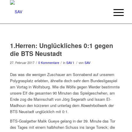
1.Herren: Unglückliches 0:1 gegen
die BTS Neustadt
/
/
/
27. Februar 2017
0 Kommentare
in
SAV I
von
SAV
Das was die wenigen Zuschauer am Sonnabend auf unserem
Polygrasplatz erlebten, ähnelte doch sehr dem Bundesligaspiel
am Vortag in Wolfsburg. Wie die Wölfe gegen Werder bestimmte
unsere Elf die gesamten 90 Minuten das Spielgeschehen, am
Ende zog die Mannschaft von Jörg Segerath und Issam El-
Madhoun den kürzeren und unterlag dem Abwehrbollwerk der
BTS Neustadt unglücklich mit 0:1.
BTS-Goalgetter Malik Gueye gelang in der 39. Minute das Tor
des Tages mit einem halbhohen Schuss ins lange Toreck; die