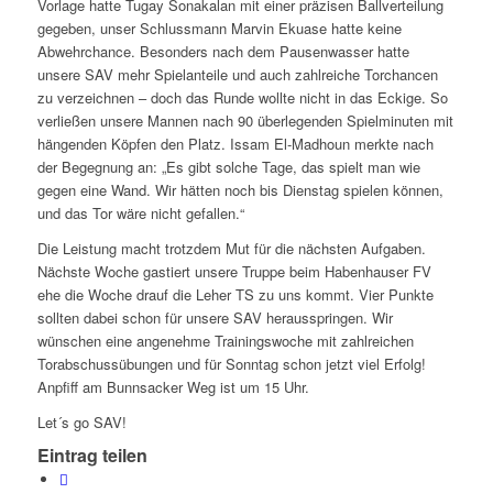
Vorlage hatte Tugay Sonakalan mit einer präzisen Ballverteilung
gegeben, unser Schlussmann Marvin Ekuase hatte keine
Abwehrchance. Besonders nach dem Pausenwasser hatte
unsere SAV mehr Spielanteile und auch zahlreiche Torchancen
zu verzeichnen – doch das Runde wollte nicht in das Eckige. So
verließen unsere Mannen nach 90 überlegenden Spielminuten mit
hängenden Köpfen den Platz. Issam El-Madhoun merkte nach
der Begegnung an: „Es gibt solche Tage, das spielt man wie
gegen eine Wand. Wir hätten noch bis Dienstag spielen können,
und das Tor wäre nicht gefallen.“
Die Leistung macht trotzdem Mut für die nächsten Aufgaben.
Nächste Woche gastiert unsere Truppe beim Habenhauser FV
ehe die Woche drauf die Leher TS zu uns kommt. Vier Punkte
sollten dabei schon für unsere SAV herausspringen. Wir
wünschen eine angenehme Trainingswoche mit zahlreichen
Torabschussübungen und für Sonntag schon jetzt viel Erfolg!
Anpfiff am Bunnsacker Weg ist um 15 Uhr.
Let´s go SAV!
Eintrag teilen