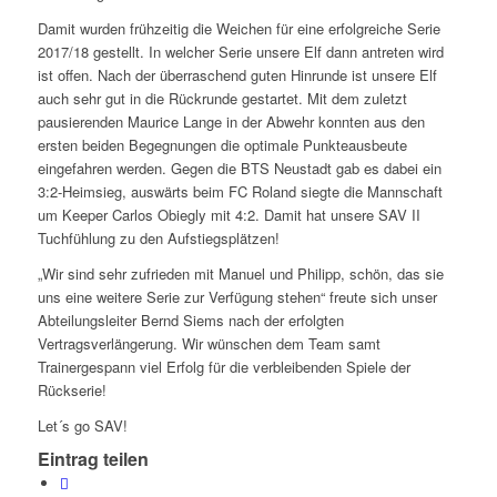
Damit wurden frühzeitig die Weichen für eine erfolgreiche Serie
2017/18 gestellt. In welcher Serie unsere Elf dann antreten wird
ist offen. Nach der überraschend guten Hinrunde ist unsere Elf
auch sehr gut in die Rückrunde gestartet. Mit dem zuletzt
pausierenden Maurice Lange in der Abwehr konnten aus den
ersten beiden Begegnungen die optimale Punkteausbeute
eingefahren werden. Gegen die BTS Neustadt gab es dabei ein
3:2-Heimsieg, auswärts beim FC Roland siegte die Mannschaft
um Keeper Carlos Obiegly mit 4:2. Damit hat unsere SAV II
Tuchfühlung zu den Aufstiegsplätzen!
„Wir sind sehr zufrieden mit Manuel und Philipp, schön, das sie
uns eine weitere Serie zur Verfügung stehen“ freute sich unser
Abteilungsleiter Bernd Siems nach der erfolgten
Vertragsverlängerung. Wir wünschen dem Team samt
Trainergespann viel Erfolg für die verbleibenden Spiele der
Rückserie!
Let´s go SAV!
Eintrag teilen