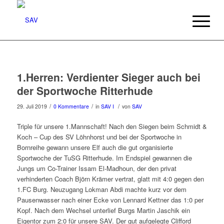
1.Herren: Verdienter Sieger auch bei
der Sportwoche Ritterhude
/
/
/
29. Juli 2019
0 Kommentare
in
SAV I
von
SAV
Triple für unsere 1.Mannschaft! Nach den Siegen beim Schmidt &
Koch – Cup des SV Löhnhorst und bei der Sportwoche in
Bornreihe gewann unsere Elf auch die gut organisierte
Sportwoche der TuSG Ritterhude. Im Endspiel gewannen die
Jungs um Co-Trainer Issam El-Madhoun, der den privat
verhinderten Coach Björn Krämer vertrat, glatt mit 4:0 gegen den
1.FC Burg. Neuzugang Lokman Abdi machte kurz vor dem
Pausenwasser nach einer Ecke von Lennard Kettner das 1:0 per
Kopf. Nach dem Wechsel unterlief Burgs Martin Jaschik ein
Eigentor zum 2:0 für unsere SAV. Der gut aufgelegte Clifford