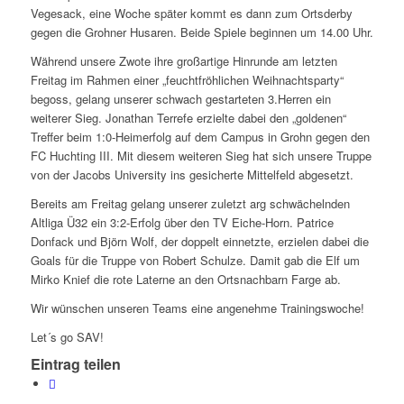
Vegesack, eine Woche später kommt es dann zum Ortsderby
gegen die Grohner Husaren. Beide Spiele beginnen um 14.00 Uhr.
Während unsere Zwote ihre großartige Hinrunde am letzten
Freitag im Rahmen einer „feuchtfröhlichen Weihnachtsparty“
begoss, gelang unserer schwach gestarteten 3.Herren ein
weiterer Sieg. Jonathan Terrefe erzielte dabei den „goldenen“
Treffer beim 1:0-Heimerfolg auf dem Campus in Grohn gegen den
FC Huchting III. Mit diesem weiteren Sieg hat sich unsere Truppe
von der Jacobs University ins gesicherte Mittelfeld abgesetzt.
Bereits am Freitag gelang unserer zuletzt arg schwächelnden
Altliga Ü32 ein 3:2-Erfolg über den TV Eiche-Horn. Patrice
Donfack und Björn Wolf, der doppelt einnetzte, erzielen dabei die
Goals für die Truppe von Robert Schulze. Damit gab die Elf um
Mirko Knief die rote Laterne an den Ortsnachbarn Farge ab.
Wir wünschen unseren Teams eine angenehme Trainingswoche!
Let´s go SAV!
Eintrag teilen