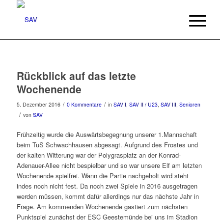
Rückblick auf das letzte
Wochenende
/
/
5. Dezember 2016
0 Kommentare
in
SAV I
,
SAV II / U23
,
SAV III
,
Senioren
/
von
SAV
Frühzeitig wurde die Auswärtsbegegnung unserer 1.Mannschaft
beim TuS Schwachhausen abgesagt. Aufgrund des Frostes und
der kalten Witterung war der Polygrasplatz an der Konrad-
Adenauer-Allee nicht bespielbar und so war unsere Elf am letzten
Wochenende spielfrei. Wann die Partie nachgeholt wird steht
indes noch nicht fest. Da noch zwei Spiele in 2016 ausgetragen
werden müssen, kommt dafür allerdings nur das nächste Jahr in
Frage. Am kommenden Wochenende gastiert zum nächsten
Punktspiel zunächst der ESC Geestemünde bei uns im Stadion