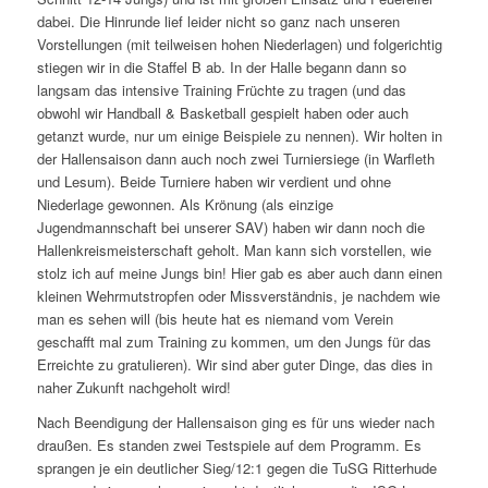
dabei. Die Hinrunde lief leider nicht so ganz nach unseren
Vorstellungen (mit teilweisen hohen Niederlagen) und folgerichtig
stiegen wir in die Staffel B ab. In der Halle begann dann so
langsam das intensive Training Früchte zu tragen (und das
obwohl wir Handball & Basketball gespielt haben oder auch
getanzt wurde, nur um einige Beispiele zu nennen). Wir holten in
der Hallensaison dann auch noch zwei Turniersiege (in Warfleth
und Lesum). Beide Turniere haben wir verdient und ohne
Niederlage gewonnen. Als Krönung (als einzige
Jugendmannschaft bei unserer SAV) haben wir dann noch die
Hallenkreismeisterschaft geholt. Man kann sich vorstellen, wie
stolz ich auf meine Jungs bin! Hier gab es aber auch dann einen
kleinen Wehrmutstropfen oder Missverständnis, je nachdem wie
man es sehen will (bis heute hat es niemand vom Verein
geschafft mal zum Training zu kommen, um den Jungs für das
Erreichte zu gratulieren). Wir sind aber guter Dinge, das dies in
naher Zukunft nachgeholt wird!
Nach Beendigung der Hallensaison ging es für uns wieder nach
draußen. Es standen zwei Testspiele auf dem Programm. Es
sprangen je ein deutlicher Sieg/12:1 gegen die TuSG Ritterhude