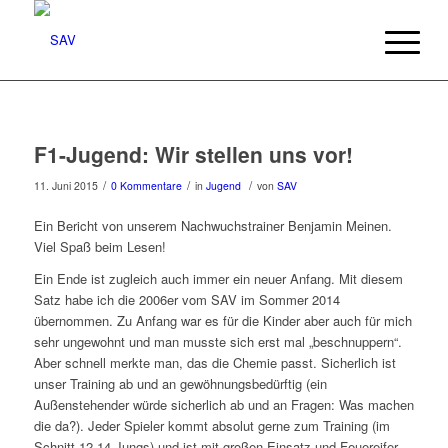
F1-Jugend: Wir stellen uns vor!
/
/
/
11. Juni 2015
0 Kommentare
in
Jugend
von
SAV
Ein Bericht von unserem Nachwuchstrainer Benjamin Meinen.
Viel Spaß beim Lesen!
Ein Ende ist zugleich auch immer ein neuer Anfang. Mit diesem
Satz habe ich die 2006er vom SAV im Sommer 2014
übernommen. Zu Anfang war es für die Kinder aber auch für mich
sehr ungewohnt und man musste sich erst mal „beschnuppern“.
Aber schnell merkte man, das die Chemie passt. Sicherlich ist
unser Training ab und an gewöhnungsbedürftig (ein
Außenstehender würde sicherlich ab und an Fragen: Was machen
die da?). Jeder Spieler kommt absolut gerne zum Training (im
Schnitt 12-14 Jungs) und ist mit großen Einsatz und Feuereifer