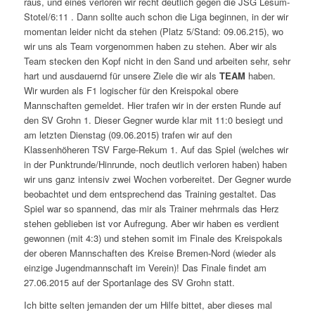
raus, und eines verloren wir recht deutlich gegen die JSG Lesum-
Stotel/6:11 . Dann sollte auch schon die Liga beginnen, in der wir
momentan leider nicht da stehen (Platz 5/Stand: 09.06.215), wo
wir uns als Team vorgenommen haben zu stehen. Aber wir als
Team stecken den Kopf nicht in den Sand und arbeiten sehr, sehr
hart und ausdauernd für unsere Ziele die wir als
TEAM
haben.
Wir wurden als F1 logischer für den Kreispokal obere
Mannschaften gemeldet. Hier trafen wir in der ersten Runde auf
den SV Grohn 1. Dieser Gegner wurde klar mit 11:0 besiegt und
am letzten Dienstag (09.06.2015) trafen wir auf den
Klassenhöheren TSV Farge-Rekum 1. Auf das Spiel (welches wir
in der Punktrunde/Hinrunde, noch deutlich verloren haben) haben
wir uns ganz intensiv zwei Wochen vorbereitet. Der Gegner wurde
beobachtet und dem entsprechend das Training gestaltet. Das
Spiel war so spannend, das mir als Trainer mehrmals das Herz
stehen geblieben ist vor Aufregung. Aber wir haben es verdient
gewonnen (mit 4:3) und stehen somit im Finale des Kreispokals
der oberen Mannschaften des Kreise Bremen-Nord (wieder als
einzige Jugendmannschaft im Verein)! Das Finale findet am
27.06.2015 auf der Sportanlage des SV Grohn statt.
Ich bitte selten jemanden der um Hilfe bittet, aber dieses mal