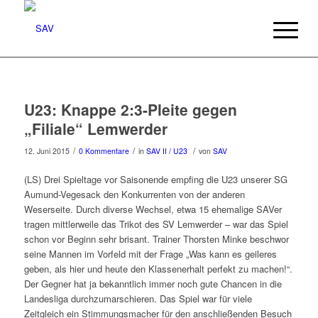
U23: Knappe 2:3-Pleite gegen
„Filiale“ Lemwerder
/
/
/
12. Juni 2015
0 Kommentare
in
SAV II / U23
von
SAV
(LS) Drei Spieltage vor Saisonende empfing die U23 unserer SG
Aumund-Vegesack den Konkurrenten von der anderen
Weserseite. Durch diverse Wechsel, etwa 15 ehemalige SAVer
tragen mittlerweile das Trikot des SV Lemwerder – war das Spiel
schon vor Beginn sehr brisant. Trainer Thorsten Minke beschwor
seine Mannen im Vorfeld mit der Frage „Was kann es geileres
geben, als hier und heute den Klassenerhalt perfekt zu machen!“.
Der Gegner hat ja bekanntlich immer noch gute Chancen in die
Landesliga durchzumarschieren. Das Spiel war für viele
Zeitgleich ein Stimmungsmacher für den anschließenden Besuch