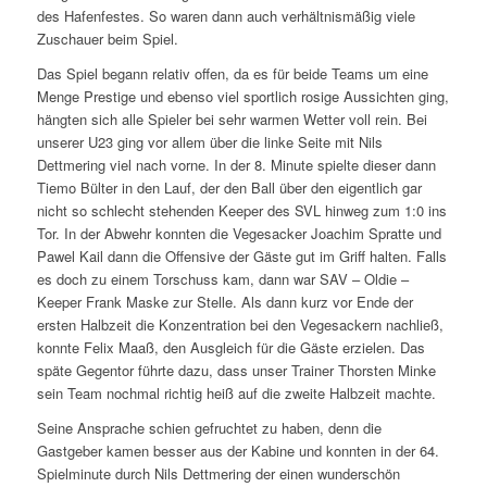
des Hafenfestes. So waren dann auch verhältnismäßig viele
Zuschauer beim Spiel.
Das Spiel begann relativ offen, da es für beide Teams um eine
Menge Prestige und ebenso viel sportlich rosige Aussichten ging,
hängten sich alle Spieler bei sehr warmen Wetter voll rein. Bei
unserer U23 ging vor allem über die linke Seite mit Nils
Dettmering viel nach vorne. In der 8. Minute spielte dieser dann
Tiemo Bülter in den Lauf, der den Ball über den eigentlich gar
nicht so schlecht stehenden Keeper des SVL hinweg zum 1:0 ins
Tor. In der Abwehr konnten die Vegesacker Joachim Spratte und
Pawel Kail dann die Offensive der Gäste gut im Griff halten. Falls
es doch zu einem Torschuss kam, dann war SAV – Oldie –
Keeper Frank Maske zur Stelle. Als dann kurz vor Ende der
ersten Halbzeit die Konzentration bei den Vegesackern nachließ,
konnte Felix Maaß, den Ausgleich für die Gäste erzielen. Das
späte Gegentor führte dazu, dass unser Trainer Thorsten Minke
sein Team nochmal richtig heiß auf die zweite Halbzeit machte.
Seine Ansprache schien gefruchtet zu haben, denn die
Gastgeber kamen besser aus der Kabine und konnten in der 64.
Spielminute durch Nils Dettmering der einen wunderschön