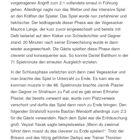
vorgetragenen Angriff zum 2:1 vollendete erneut in Führung
gehen. Allerdings nagte nun das Wetter und das intensive Spiel
an den Kräften der Spieler. Das Spiel wurde nun zerfahrener und
hektischer. Der leidtragende dieser Phase war der Vegesacker
Maurice Lange, der kurz zuvor eingewechselt und bereits mit
Gelb belastet auf dem Kieker von Schiedsrichter und Gegner
stand. 20 Minuten nach seiner Einwechslung wurde er dann
wieder ausgewechselt. Die Gäste spielten diese Phase dann
cleverer und konsequenter aus. So konnte Daniel Bahlhorn in der
71 Spielminute den erneuten Ausgleich erzielen.
In der Schlussphase verletzten sich dann zwei Vegesacker und
man brachte das Spiel in Unterzahl zu Ende. Es kam wie es
kommen musste in der 88. Spielminute brachte Jannik Plaster
den Gegner im Strafraum zu Fall und es gab einen Elfmeter.
Plaster, der bereits verwarnt war, wurde vom Platzverweis
verschont und durfte das Spiel dann noch zu Ende bringen. Den
folgenden Strafstoß konnte Bastian Wendorff allerdings zum 2:3
für die Gäste verwandeln. Nach dem Spiel war die Enttäuschung
groß. Veysel Yasak sagte beispielsweise „Wenn du zweimal
führst dann musst du das cleverer zu Ende spielen!“. Trotz der
Brisanz und des hitzig geführten Derbys war Trainer Thorsten