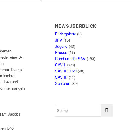
NEWSÜBERBLICK
Bildergalerie
(2)
JFV
(15)
Jugend
(43)
Bremer
Presse
(21)
ieder eine B-
Rund um die SAV
(183)
en
SAV I
(328)
bremer Teams
SAV II / U23
(40)
n leichten
SAV III
(11)
2, Ü40 und
Senioren
(39)
 konnte mangels
(Team Jacobs
oren Ü40