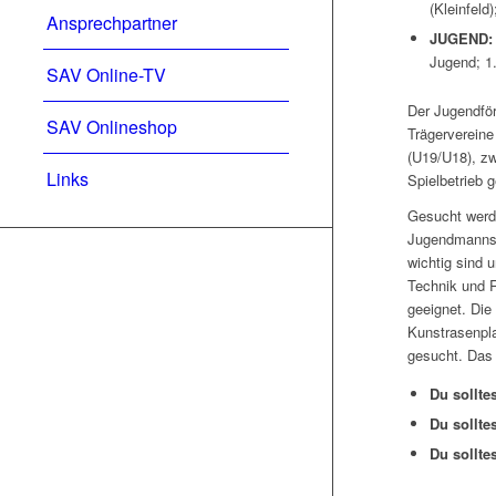
(Kleinfeld)
Ansprechpartner
JUGEND:
Jugend; 1
SAV Online-TV
Der Jugendför
SAV Onlineshop
Trägervereine
(U19/U18), z
Links
Spielbetrieb 
Gesucht werde
Jugendmannsch
wichtig sind 
Technik und R
geeignet. Die
Kunstrasenpla
gesucht. Das 
Du sollte
Du sollte
Du sollte