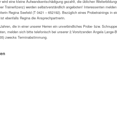
er wird eine kleine Aufwandsentschädigung gezahlt, die üblichen Weiterbildun
ner Trainerlizenz) werden selbstverständlich angeboten! Interessenten melden s
terin Regina Seefeld (T 0421 – 652192). Bezüglich eines Probetrainings in 
st ebenfalls Regina die Ansprechpartnerin.
 Jahren, die in einer unserer Herren ein unverbindliches Probe- bzw. Schnupper
n, melden sich bitte telefonisch bei unserer 2.Vorsitzenden Angela Lange-
65) zwecks Terminabstimmung.
!
len