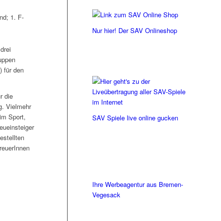
d; 1. F-
Nur hier! Der SAV Onlineshop
drei
ruppen
 für den
r die
g. Vielmehr
im Sport,
SAV Spiele live online gucken
eueinsteiger
estellten
reuerInnen
Ihre Werbeagentur aus Bremen-
Vegesack