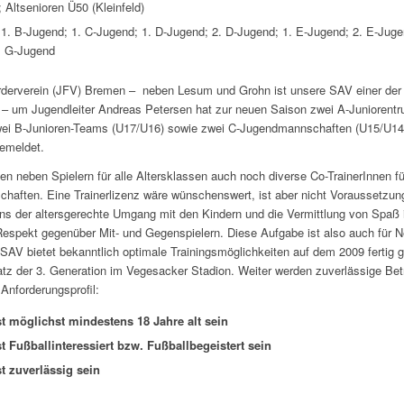
; Altsenioren Ü50 (Kleinfeld)
1. B-Jugend; 1. C-Jugend; 1. D-Jugend; 2. D-Jugend; 1. E-Jugend; 2. E-Jugen
. G-Jugend
derverein (JFV) Bremen – neben Lesum und Grohn ist unsere SAV einer der 
 – um Jugendleiter Andreas Petersen hat zur neuen Saison zwei A-Juniorent
wei B-Junioren-Teams (U17/U16) sowie zwei C-Jugendmannschaften (U15/U14)
gemeldet.
n neben Spielern für alle Altersklassen auch noch diverse Co-TrainerInnen fü
aften. Eine Trainerlizenz wäre wünschenswert, ist aber nicht Voraussetzun
uns der altersgerechte Umgang mit den Kindern und die Vermittlung von Spaß 
espekt gegenüber Mit- und Gegenspielern. Diese Aufgabe ist also auch für N
 SAV bietet bekanntlich optimale Trainingsmöglichkeiten auf dem 2009 fertig g
tz der 3. Generation im Vegesacker Stadion. Weiter werden zuverlässige Bet
Anforderungsprofil:
st möglichst mindestens 18 Jahre alt sein
st Fußballinteressiert bzw. Fußballbegeistert sein
st zuverlässig sein