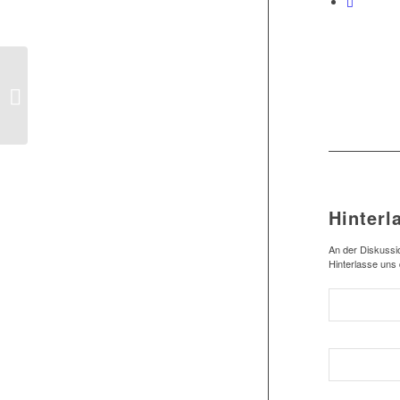
1.Herren: Sieg gegen
Wilhelmshaven /
Kaderübersicht
Hinterl
An der Diskussio
Hinterlasse uns