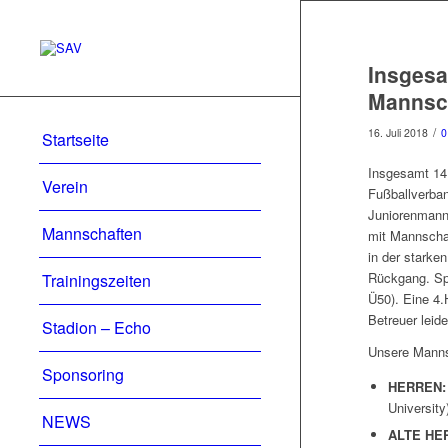
Insgesa
Mannsc
/
16. Juli 2018
0
Startseite
Insgesamt 14
Verein
Fußballverban
Juniorenmanns
Mannschaften
mit Mannschaf
in der starke
Rückgang. Sp
Trainingszeiten
Ü50). Eine 4.
Betreuer leid
Stadion – Echo
Unsere Manns
Sponsoring
HERREN:
University)
NEWS
ALTE HE