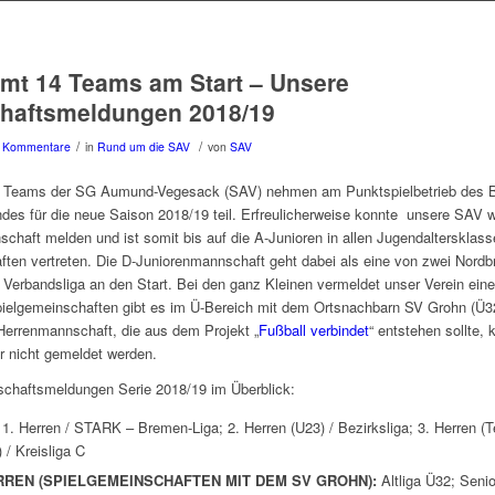
mt 14 Teams am Start – Unsere
haftsmeldungen 2018/19
/
/
 Kommentare
in
Rund um die SAV
von
SAV
 Teams der SG Aumund-Vegesack (SAV) nehmen am Punktspielbetrieb des 
des für die neue Saison 2018/19 teil. Erfreulicherweise konnte unsere SAV w
chaft melden und ist somit bis auf die A-Junioren in allen Jugendaltersklass
ten vertreten. Die D-Juniorenmannschaft geht dabei als eine von zwei Nord
n Verbandsliga an den Start. Bei den ganz Kleinen vermeldet unser Verein eine
ielgemeinschaften gibt es im Ü-Bereich mit dem Ortsnachbarn SV Grohn (Ü3
Herrenmannschaft, die aus dem Projekt „
Fußball verbindet
“ entstehen sollte,
er nicht gemeldet werden.
chaftsmeldungen Serie 2018/19 im Überblick:
1. Herren / STARK – Bremen-Liga; 2. Herren (U23) / Bezirksliga; 3. Herren 
 / Kreisliga C
RREN (SPIELGEMEINSCHAFTEN MIT DEM SV GROHN):
Altliga Ü32; Seni