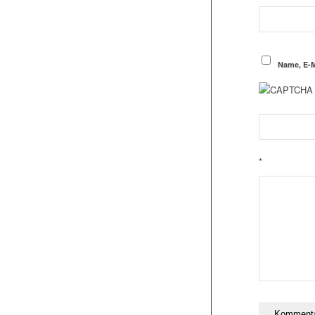
Name, E-M
*