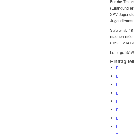
Für die Train
(Erlangung ei
SAV-Jugendlei
Jugendteams i
Spieler ab 18
machen möchte
0162 – 21417
Let´s go SAV
Eintrag tei