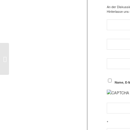
An der Diskussio
Hinterlasse uns
1.Herren: 2:1-Sieg über
den FCO bringt unsere
SAV in die ÖVB-Arena
Name, E-M
*