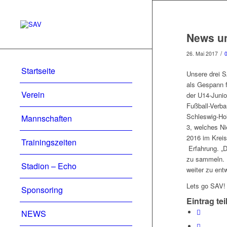
News un
/
26. Mai 2017
Startseite
Unsere drei 
als Gespann 
Verein
der U14-Junio
Fußball-Verba
Schleswig-Hol
Mannschaften
3, welches N
2016 im Kreis
Trainingszeiten
Erfahrung. „D
zu sammeln. D
Stadion – Echo
weiter zu ent
Lets go SAV!
Sponsoring
Eintrag tei
NEWS