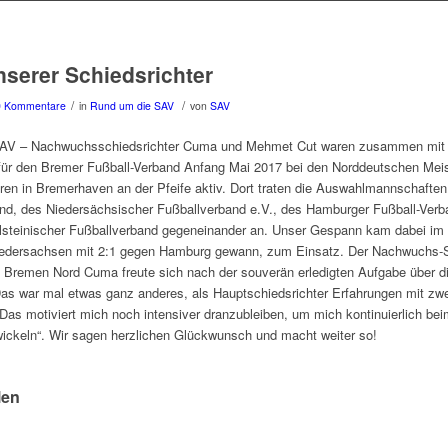
serer Schiedsrichter
/
/
0 Kommentare
in
Rund um die SAV
von
SAV
SAV – Nachwuchsschiedsrichter Cuma und Mehmet Cut waren zusammen mit
für den Bremer Fußball-Verband Anfang Mai 2017 bei den Norddeutschen Meis
ren in Bremerhaven an der Pfeife aktiv. Dort traten die Auswahlmannschafte
nd, des Niedersächsischer Fußballverband e.V., des Hamburger Fußball-Verb
steinischer Fußballverband gegeneinander an. Unser Gespann kam dabei im 
iedersachsen mit 2:1 gegen Hamburg gewann, zum Einsatz. Der Nachwuchs-
 Bremen Nord Cuma freute sich nach der souverän erledigten Aufgabe über di
as war mal etwas ganz anderes, als Hauptschiedsrichter Erfahrungen mit zwe
as motiviert mich noch intensiver dranzubleiben, um mich kontinuierlich bei
wickeln“. Wir sagen herzlichen Glückwunsch und macht weiter so!
len