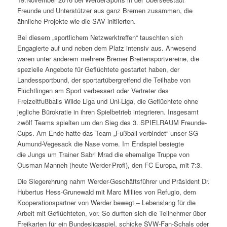
Freunde und Unterstützer aus ganz Bremen zusammen, die
ähnliche Projekte wie die SAV initiierten.
Bei diesem „sportlichem Netzwerktreffen“ tauschten sich
Engagierte auf und neben dem Platz intensiv aus. Anwesend
waren unter anderem mehrere Bremer Breitensportvereine, die
spezielle Angebote für Geflüchtete gestartet haben, der
Landessportbund, der sportartübergreifend die Teilhabe von
Flüchtlingen am Sport verbessert oder Vertreter des
Freizeitfußballs Wilde Liga und Uni-Liga, die Geflüchtete ohne
jegliche Bürokratie in ihren Spielbetrieb integrieren. Insgesamt
zwölf Teams spielten um den Sieg des 3. SPIELRAUM Freunde-
Cups. Am Ende hatte das Team „Fußball verbindet“ unser SG
Aumund-Vegesack die Nase vorne. Im Endspiel besiegte
die Jungs um Trainer Sabri Mrad die ehemalige Truppe von
Ousman Manneh (heute Werder-Profi), den FC Europa, mit 7:3.
Die Siegerehrung nahm Werder-Geschäftsführer und Präsident Dr.
Hubertus Hess-Grunewald mit Marc Millies von Refugio, dem
Kooperationspartner von Werder bewegt – Lebenslang für die
Arbeit mit Geflüchteten, vor. So durften sich die Teilnehmer über
Freikarten für ein Bundesligaspiel, schicke SVW-Fan-Schals oder