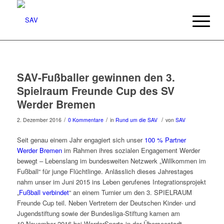
SAV-Fußballer gewinnen den 3.
Spielraum Freunde Cup des SV
Werder Bremen
/
/
/
2. Dezember 2016
0 Kommentare
in
Rund um die SAV
von
SAV
Seit genau einem Jahr engagiert sich unser
100 % Partner
Werder Bremen
im Rahmen ihres sozialen Engagement Werder
bewegt – Lebenslang im bundesweiten Netzwerk „Willkommen im
Fußball“ für junge Flüchtlinge. Anlässlich dieses Jahrestages
nahm unser im Juni 2015 ins Leben gerufenes Integrationsprojekt
„
Fußball verbindet
“ an einem Turnier um den 3. SPIELRAUM
Freunde Cup teil. Neben Vertretern der Deutschen Kinder- und
Jugendstiftung sowie der Bundesliga-Stiftung kamen am
19.November 2016 bei WerderSports in der Überseestadt